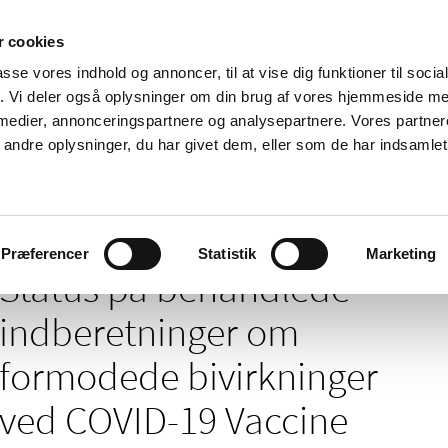
 cookies
passe vores indhold og annoncer, til at vise dig funktioner til soci
Nyheder
Om os
Kontakt
fik. Vi deler også oplysninger om din brug af vores hjemmeside m
 medier, annonceringspartnere og analysepartnere. Vores partne
 og
Tilskud og
Apoteker og salg af
Me
ndre oplysninger, du har givet dem, eller som de har indsamlet 
rmation
priser
medicin
ud
dlede indberetninger om formodede bivirkninger ved COVID-19 Vaccine Ja
Præferencer
Statistik
Marketing
Status på behandlede
indberetninger om
formodede bivirkninger
ved COVID-19 Vaccine