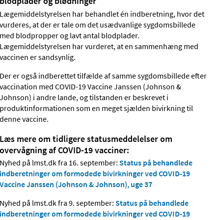
blodplader og blødninger
Lægemiddelstyrelsen har behandlet én indberetning, hvor det
vurderes, at der er tale om det usædvanlige sygdomsbillede
med blodpropper og lavt antal blodplader.
Lægemiddelstyrelsen har vurderet, at en sammenhæng med
vaccinen er sandsynlig.
Der er også indberettet tilfælde af samme sygdomsbillede efter
vaccination med COVID-19 Vaccine Janssen (Johnson &
Johnson) i andre lande, og tilstanden er beskrevet i
produktinformationen som en meget sjælden bivirkning til
denne vaccine.
Læs mere om tidligere statusmeddelelser om
overvågning af COVID-19 vacciner:
Nyhed på lmst.dk fra 16. september:
Status på behandlede
indberetninger om formodede bivirkninger ved COVID-19
Vaccine Janssen (Johnson & Johnson), uge 37
Nyhed på lmst.dk fra 9. september:
Status på behandlede
indberetninger om formodede bivirkninger ved COVID-19