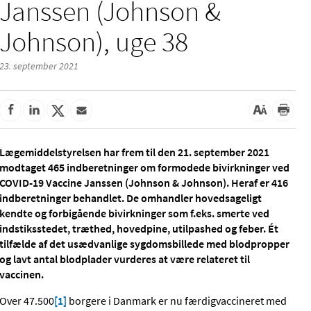
Janssen (Johnson &
Johnson), uge 38
23. september 2021
Lægemiddelstyrelsen har frem til den 21. september 2021
modtaget 465 indberetninger om formodede bivirkninger ved
COVID-19 Vaccine Janssen (Johnson & Johnson). Heraf er 416
indberetninger behandlet. De omhandler hovedsageligt
kendte og forbigående bivirkninger som f.eks. smerte ved
indstiksstedet, træthed, hovedpine, utilpashed og feber. Ét
tilfælde af det usædvanlige sygdomsbillede med blodpropper
og lavt antal blodplader vurderes at være relateret til
vaccinen.
Over 47.500
[1]
borgere i Danmark er nu færdigvaccineret med