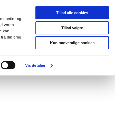
Tillad alle cookies
ale medier og
Udgivelser
Cookies
ed vores
Tillad valgte
re kan
dicinsk
Særlige
fra din brug
styr
produktområder
Kun nødvendige cookies
nssen (Johnson & Johnson), uge 38
Vis detaljer