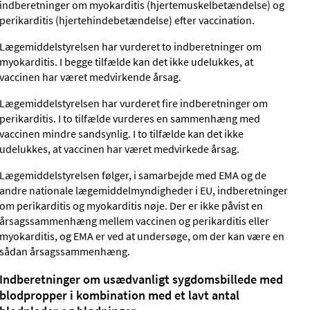
indberetninger om myokarditis (hjertemuskelbetændelse) og
perikarditis (hjertehindebetændelse) efter vaccination.
Lægemiddelstyrelsen har vurderet to indberetninger om
myokarditis. I begge tilfælde kan det ikke udelukkes, at
vaccinen har været medvirkende årsag.
Lægemiddelstyrelsen har vurderet fire indberetninger om
perikarditis. I to tilfælde vurderes en sammenhæng med
vaccinen mindre sandsynlig. I to tilfælde kan det ikke
udelukkes, at vaccinen har været medvirkede årsag.
Lægemiddelstyrelsen følger, i samarbejde med EMA og de
andre nationale lægemiddelmyndigheder i EU, indberetninger
om perikarditis og myokarditis nøje. Der er ikke påvist en
årsagssammenhæng mellem vaccinen og perikarditis eller
myokarditis, og EMA er ved at undersøge, om der kan være en
sådan årsagssammenhæng.
Indberetninger om usædvanligt sygdomsbillede med
blodpropper i kombination med et lavt antal