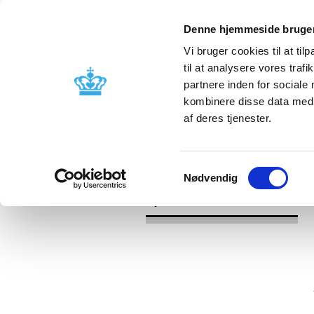
Denne hjemmeside bruger
Vi bruger cookies til at til
til at analysere vores tra
partnere inden for sociale
Godkendelse og
Bivirkninger
kombinere disse data med a
kontrol
produktinfo
af deres tjenester.
/
/
Nyheder
2021
Status på behan
Samtykkevalg
Nødvendig
Nyheder