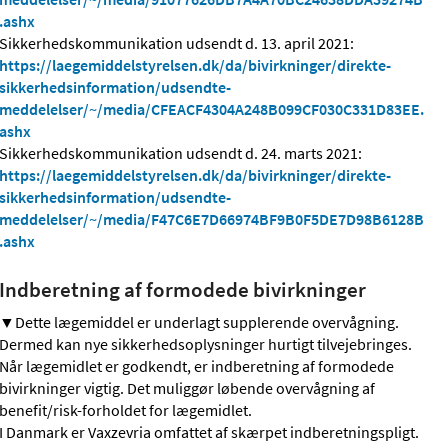
.ashx
Sikkerhedskommunikation udsendt d. 13. april 2021:
https://laegemiddelstyrelsen.dk/da/bivirkninger/direkte-
sikkerhedsinformation/udsendte-
meddelelser/~/media/CFEACF4304A248B099CF030C331D83EE.
ashx
Sikkerhedskommunikation udsendt d. 24. marts 2021:
https://laegemiddelstyrelsen.dk/da/bivirkninger/direkte-
sikkerhedsinformation/udsendte-
meddelelser/~/media/F47C6E7D66974BF9B0F5DE7D98B6128B
.ashx
Indberetning af formodede bivirkninger
▼Dette lægemiddel er underlagt supplerende overvågning.
Dermed kan nye sikkerhedsoplysninger hurtigt tilvejebringes.
Når lægemidlet er godkendt, er indberetning af formodede
bivirkninger vigtig. Det muliggør løbende overvågning af
benefit/risk-forholdet for lægemidlet.
I Danmark er Vaxzevria omfattet af skærpet indberetningspligt.