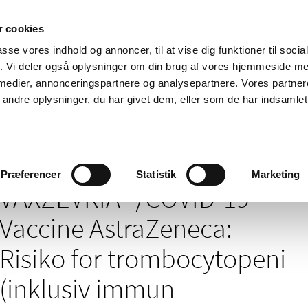
 cookies
passe vores indhold og annoncer, til at vise dig funktioner til soci
Nyheder
Om os
Kontakt
fik. Vi deler også oplysninger om din brug af vores hjemmeside m
 medier, annonceringspartnere og analysepartnere. Vores partne
 og
Tilskud og
Apoteker og salg af
Me
ndre oplysninger, du har givet dem, eller som de har indsamlet 
rmation
priser
medicin
ud
D-19 Vaccine AstraZeneca: Risiko for trombocytopeni (inklusiv immun tro
Præferencer
Statistik
Marketing
VAXZEVRIA™/COVID-19
Vaccine AstraZeneca:
Risiko for trombocytopeni
(inklusiv immun