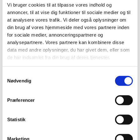
at den samlede datamængde, der foreligger nu, ikke
Vi bruger cookies til at tilpasse vores indhold og
understøtter, at lægemidlet har den forventede gode
annoncer, til at vise dig funktioner til sociale medier og til
effekt.
Derfor anbefaler EMA, at der ikke bliver givet en
at analysere vores trafik. Vi deler også oplysninger om
markedsføringstilladelse til lægemidlet
.
din brug af vores hjemmeside med vores partnere inden
for sociale medier, annonceringspartnere og
Generel tilladelse til udlevering trækkes
analysepartnere. Vores partnere kan kombinere disse
tilbage
data med andre oplysninger, du har givet dem, eller som
de har indsamlet fra din brug af deres tjenester.
Lagevrio blev taget i brug i Danmark i december 2021,
hvor der stadig var et højt smittetryk og stor risiko for
alvorlige sygdomsforløb for udsatte patientgrupper, og
Samtykkevalg
der var en forventning om, at lægemidlet havde en god
Nødvendig
effekt.
Derfor besluttede Lægemiddelstyrelsen på det tidspunkt
Præferencer
at gøre lægemidlet let tilgængeligt via en generel
tilladelse til udlevering med et bredt anvendelsesområde,
så lægerne ikke behøvede at ansøge om præparatet for
Statistik
hver enkelt patient. Denne generelle tilladelse vil blive
trukket tilbage, da der nu er så meget tilgængeligt data,
som peger på, at Lagevrio ikke har effekt i det brede
Marketing