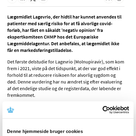
Lægemidlet Lagevrio, der hidtil har kunnet anvendes til
patienter med særlig risiko for at få alvorlige covid-
forløb, har fået en såkaldt ’negativ opinion’ fra
ekspertkomiteen CHMP hos det Europæiske
Lægemiddelagentur. Det anbefales, at lægemidlet ikke
får en markedsføringstilladelse.
Det første delstudie for Lagevrio (Molnupiravir), som kom
frem i 2021, viste på det tidspunkt, at der var god effekt i
forhold til at reducere risikoen for alvorlig sygdom og
død. Denne vurdering har nu ændret sig efter evaluering
af det endelige studie og de registerdata, der løbende er
fremkommet.
Lægemiddelmyndighederne har holdt øje med de data,
der er kommet ind, efterhånden som lægemidlet er
blevet brugt af patienter i hele Europa, og virksomheden
har leveret det endelige studie med data fra 1400 ikke-
Denne hjemmeside bruger cookies
vaccinerede forsøgsdeltagere. Vurderingen fra CHMP er,