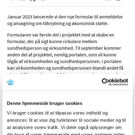
Januar 2023 lancerede vi den nye formular til anmeldelse
og ansøgning om tilknytning og økonomisk støtte.
Formularen var første del i projektet med at skabe en
formular, der på sigt kunne cirkulere mellem
sundhedsperson og virksomhed. Til september kommer
anden del af projektet, nemlig portalen, som vil kunne
tilgås af virksomheden og sundhedspersonen. I portalen
kan virksomheden og sundhedspersonen blandt andet få
et overblik over de anmeldelser og ansøgninger, som de
er part i. Derudover vil der være forskellig funktionalitet
til at hjælpe virksomhederne med at overholde deres
informations- og indberetningsforpligtigelse.
Denne hjemmeside bruger cookies
Den nye formular og portal ændrer ikke ved de
forpligtelser som henholdsvis sundhedsperson og
Vi bruger cookies til at tilpasse vores indhold og
virksomhed har i dag. Portalen bliver et redskab der kan
annoncer, til at vise dig funktioner til sociale medier og til
hjælpe virksomhederne med at overholde såvel deres
at analysere vores trafik. Vi deler også oplysninger om
informations- og indberetningspligt.
din brug af vores hjemmeside med vores partnere inden