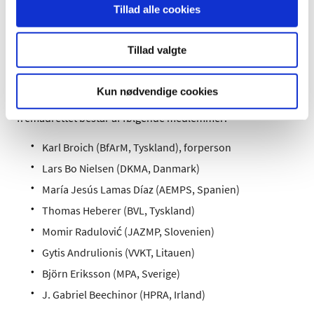
Tillad alle cookies
lægemiddelmyndigheder, EMA og den nye EU-myndighed
HERA, der skal understøtte forsyningen af medicin og
medicinsk udstyr i krisesituationer.
Tillad valgte
Medlemmer af HMA Management Group
Kun nødvendige cookies
Lars Bo Nielsen bliver del af en ledelsesgruppe, der
fremadrettet består af følgende medlemmer:
Karl Broich (BfArM, Tyskland), forperson
Lars Bo Nielsen (DKMA, Danmark)
María Jesús Lamas Díaz (AEMPS, Spanien)
Thomas Heberer (BVL, Tyskland)
Momir Radulović (JAZMP, Slovenien)
Gytis Andrulionis (VVKT, Litauen)
Björn Eriksson (MPA, Sverige)
J. Gabriel Beechinor (HPRA, Irland)