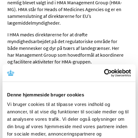
nemlig blevet valgt ind i HMA Management Group (HMA-
MG). HMA står for Heads of Medicines Agencies og er en
sammenslutning af direktørerne for EU’s
lægemiddelmyndigheder.
I HMA mødes direktørerne for at drøfte
myndighedsarbejdet på det regulatoriske område for
både mennesker og dyr på tværs af landegrænser. Her
har Management Group som hovedformål at koordinere
og facilitere aktiviteter for HMA-gruppen.
Vigtig strategisk rolle
Med en plads i Management Group i HMA betyder det, at
Lægemiddelstyrelsen nu er en del af inderkredsen af den
Denne hjemmeside bruger cookies
gruppe, der tegner et vigtigt område for fremtidens
Vi bruger cookies til at tilpasse vores indhold og
lægemidler og medicinske udstyr:
annoncer, til at vise dig funktioner til sociale medier og til
”På Lægemiddelstyrelsens område samarbejder vi i høj
at analysere vores trafik. Vi deler også oplysninger om
grad med de andre europæiske lande om godkendelse,
din brug af vores hjemmeside med vores partnere inden
kontrol, tilskud og meget andet. Derfor er det en vigtig
for sociale medier, annonceringspartnere og