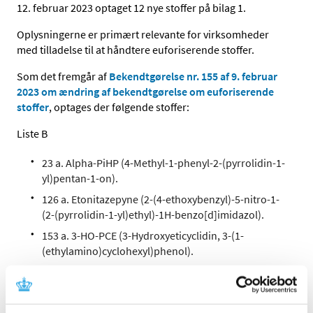
12. februar 2023 optaget 12 nye stoffer på bilag 1.
Oplysningerne er primært relevante for virksomheder
med tilladelse til at håndtere euforiserende stoffer.
Som det fremgår af
Bekendtgørelse nr. 155 af 9. februar
2023 om ændring af bekendtgørelse om euforiserende
stoffer
, optages der følgende stoffer:
Liste B
23 a. Alpha-PiHP (4-Methyl-1-phenyl-2-(pyrrolidin-1-
yl)pentan-1-on).
126 a. Etonitazepyne (2-(4-ethoxybenzyl)-5-nitro-1-
(2-(pyrrolidin-1-yl)ethyl)-1H-benzo[d]imidazol).
153 a. 3-HO-PCE (3-Hydroxyeticyclidin, 3-(1-
(ethylamino)cyclohexyl)phenol).
214 a. 3-Me-2-oxo-PCE (Deoxymethoxetamin, 2-
(ethylamino)-2-(m-tolyl)cyclohexan-1-on).
228 a. 2-Methyl-AP-237 (1-(2-methyl-4-(3-