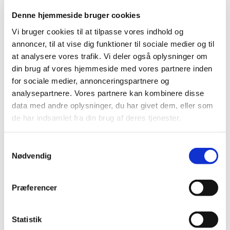
phenylallyl)piperazin-1-yl)butan-1-on).
Denne hjemmeside bruger cookies
231 a. 3-Methylmethcathinon (2-(methylamino)-1-
Vi bruger cookies til at tilpasse vores indhold og
(3-methylphenyl)propan-1-on).
annoncer, til at vise dig funktioner til sociale medier og til
252 a. MXiPr (Methoxisopropamin, 2-
at analysere vores trafik. Vi deler også oplysninger om
(isopropylamino)-2-(3-methoxyphenyl)cyclohexan-
din brug af vores hjemmeside med vores partnere inden
1-on).
for sociale medier, annonceringspartnere og
252 b. MXPr (Methoxpropamin, 2-(3-
analysepartnere. Vores partnere kan kombinere disse
methoxyphenyl)-2-(propylamino)cyclohexan-1-on).
data med andre oplysninger, du har givet dem, eller som
de har indsamlet fra din brug af deres tjenester.
Liste E
0. Adinazolam (1-(8-chloro-6-phenyl-4H-benzo[f]
Samtykkevalg
[1,2,4]triazolo[4,3-a][1,4]diazepin-1-yl)-N,N-
Nødvendig
dimethylmethanamin).
8 a. Bromazolam (8-bromo-1-methyl-6-phenyl-4H-
Præferencer
benzo[f][1,2,4]triazolo[4,3-a][1,4]diazepin).
19 a. Desalkylgidazepam (7-bromo-5-phenyl-1,3-
dihydro-2H-benzo[e][1,4]diazepin-2-on).
Statistik