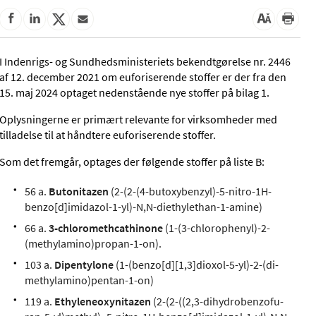
I Indenrigs- og Sundhedsministeriets bekendtgørelse nr. 2446
af 12. december 2021 om euforiserende stoffer er der fra den
15. maj 2024 optaget nedenstående nye stoffer på bilag 1.
Oplysningerne er primært relevante for virksomheder med
tilladelse til at håndtere euforiserende stoffer.
Som det fremgår, optages der følgende stoffer på liste B:
56 a.
Butonitazen
(2-(2-(4-butoxybenzyl)-5-nitro-1H-
benzo[d]imidazol-1-yl)-N,N-diethylethan-1-amine)
66 a.
3-chloromethcathinone
(1-(3-chlorophenyl)-2-
(methylamino)propan-1-on).
103 a.
Dipentylone
(1-(benzo[d][1,3]dioxol-5-yl)-2-(di-
methylamino)pentan-1-on)
119 a.
Ethyleneoxynitazen
(2-(2-((2,3-dihydrobenzofu-