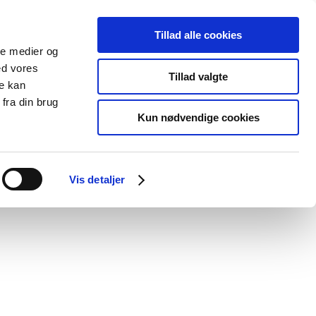
Tillad alle cookies
ale medier og
Udgivelser
Cookies
ed vores
Tillad valgte
re kan
dicinsk
Særlige
fra din brug
styr
produktområder
Kun nødvendige cookies
Vis detaljer