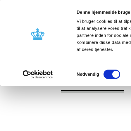
Denne hjemmeside bruger
Vi bruger cookies til at til
til at analysere vores tra
partnere inden for sociale
Godkendelse og
Bivirkninger
kombinere disse data med a
kontrol
produktinfo
af deres tjenester.
/
/
Nyheder
2024
Bekendtgørelse o
Samtykkevalg
Nødvendig
Nyheder