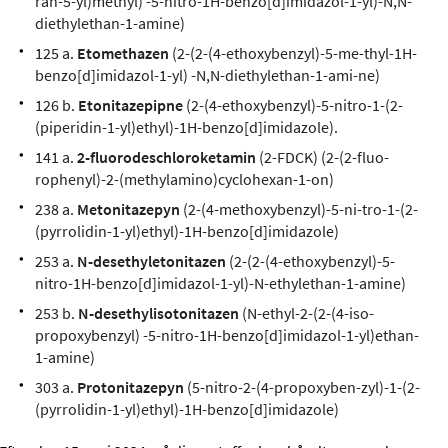
ran-5-yl)methyl) -5-nitro-1H-benzo[d]imidazol-1-yl)-N,N-
diethylethan-1-amine)
125 a.
Etomethazen
(2-(2-(4-ethoxybenzyl)-5-me-thyl-1H-
benzo[d]imidazol-1-yl) -N,N-diethylethan-1-ami-ne)
126 b.
Etonitazepipne
(2-(4-ethoxybenzyl)-5-nitro-1-(2-
(piperidin-1-yl)ethyl)-1H-benzo[d]imidazole).
141 a.
2-fluorodeschloroketamin
(2-FDCK) (2-(2-fluo-
rophenyl)-2-(methylamino)cyclohexan-1-on)
238 a.
Metonitazepyn
(2-(4-methoxybenzyl)-5-ni-tro-1-(2-
(pyrrolidin-1-yl)ethyl)-1H-benzo[d]imidazole)
253 a.
N-desethyletonitazen
(2-(2-(4-ethoxybenzyl)-5-
nitro-1H-benzo[d]imidazol-1-yl)-N-ethylethan-1-amine)
253 b.
N-desethylisotonitazen
(N-ethyl-2-(2-(4-iso-
propoxybenzyl) -5-nitro-1H-benzo[d]imidazol-1-yl)ethan-
1-amine)
303 a.
Protonitazepyn
(5-nitro-2-(4-propoxyben-zyl)-1-(2-
(pyrrolidin-1-yl)ethyl)-1H-benzo[d]imidazole)