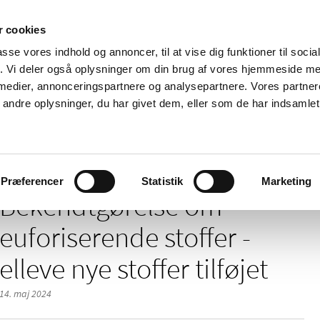
 cookies
passe vores indhold og annoncer, til at vise dig funktioner til soci
Nyheder
Om os
Kontakt
fik. Vi deler også oplysninger om din brug af vores hjemmeside m
 medier, annonceringspartnere og analysepartnere. Vores partne
 og
Tilskud og
Apoteker og salg af
Me
ndre oplysninger, du har givet dem, eller som de har indsamlet 
rmation
priser
medicin
ud
m euforiserende stoffer - elleve nye stoffer tilføjet
Præferencer
Statistik
Marketing
Bekendtgørelse om
euforiserende stoffer -
elleve nye stoffer tilføjet
14. maj 2024