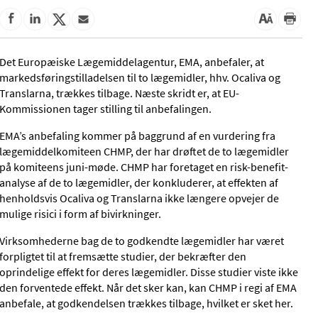
Det Europæiske Lægemiddelagentur, EMA, anbefaler, at
markedsføringstilladelsen til to lægemidler, hhv. Ocaliva og
Translarna, trækkes tilbage. Næste skridt er, at EU-
Kommissionen tager stilling til anbefalingen.
EMA’s anbefaling kommer på baggrund af en vurdering fra
lægemiddelkomiteen CHMP, der har drøftet de to lægemidler
på komiteens juni-møde. CHMP har foretaget en risk-benefit-
analyse af de to lægemidler, der konkluderer, at effekten af
henholdsvis Ocaliva og Translarna ikke længere opvejer de
mulige risici i form af bivirkninger.
Virksomhederne bag de to godkendte lægemidler har været
forpligtet til at fremsætte studier, der bekræfter den
oprindelige effekt for deres lægemidler. Disse studier viste ikke
den forventede effekt. Når det sker kan, kan CHMP i regi af EMA
anbefale, at godkendelsen trækkes tilbage, hvilket er sket her.