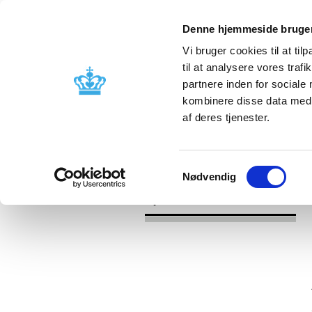
Denne hjemmeside bruger
Vi bruger cookies til at til
til at analysere vores tra
partnere inden for sociale
Godkendelse og
Bivirkninger
kombinere disse data med a
kontrol
produktinfo
af deres tjenester.
/
/
Nyheder
2024
EMA anbefaler a
Samtykkevalg
Nødvendig
Nyheder