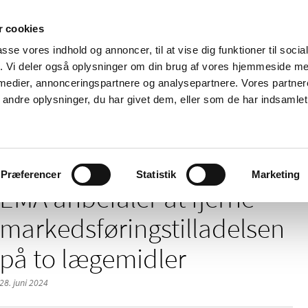
 cookies
passe vores indhold og annoncer, til at vise dig funktioner til soci
Nyheder
Om os
Kontakt
fik. Vi deler også oplysninger om din brug af vores hjemmeside m
 medier, annonceringspartnere og analysepartnere. Vores partne
 og
Tilskud og
Apoteker og salg af
Me
ndre oplysninger, du har givet dem, eller som de har indsamlet 
rmation
priser
medicin
ud
t fjerne markedsføringstilladelsen på to lægemidler
Præferencer
Statistik
Marketing
EMA anbefaler at fjerne
markedsføringstilladelsen
på to lægemidler
28. juni 2024