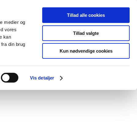
Tillad alle cookies
ale medier og
Udgivelser
Cookies
ed vores
Tillad valgte
re kan
dicinsk
Særlige
fra din brug
styr
produktområder
Kun nødvendige cookies
Vis detaljer