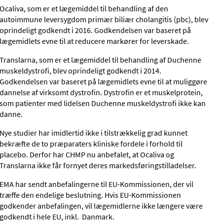
Ocaliva, som er et lægemiddel til behandling af den
autoimmune leversygdom primær biliær cholangitis (pbc), blev
oprindeligt godkendt i 2016. Godkendelsen var baseret på
lægemidlets evne til at reducere markører for leverskade.
Translarna, som er et lægemiddel til behandling af Duchenne
muskeldystrofi, blev oprindeligt godkendt i 2014.
Godkendelsen var baseret på lægemidlets evne til at muliggøre
dannelse af virksomt dystrofin. Dystrofin er et muskelprotein,
som patienter med lidelsen Duchenne muskeldystrofi ikke kan
danne.
Nye studier har imidlertid ikke i tilstrækkelig grad kunnet
bekræfte de to præparaters kliniske fordele i forhold til
placebo. Derfor har CHMP nu anbefalet, at Ocaliva og
Translarna ikke får fornyet deres markedsføringstilladelser.
EMA har sendt anbefalingerne til EU-Kommissionen, der vil
træffe den endelige beslutning. Hvis EU-Kommissionen
godkender anbefalingen, vil lægemidlerne ikke længere være
godkendt i hele EU, inkl. Danmark.