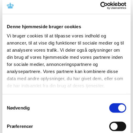
Ved overgangen af godkendte kliniske forsøg, vil der ikke
blive opkrævet et nyt ansøgningsgebyr. Dog skal man
være opmærksom på, at der for forsøg, der er godkendt
Denne hjemmeside bruger cookies
før 1. juli 2017 og hidtil har været omfattet af
gebyrfritagelse for årsgebyr, vil blive opkrævet et
Vi bruger cookies til at tilpasse vores indhold og
årsgebyr ved transitionstidspunktet (jf.
annoncer, til at vise dig funktioner til sociale medier og til
gebyrbekendtgørelse nr 102 af 18/01/2022). Årsagen er,
at analysere vores trafik. Vi deler også oplysninger om
at gebyrfritagelsen frafalder ved overgangen til
din brug af vores hjemmeside med vores partnere inden
forordningen.
for sociale medier, annonceringspartnere og
analysepartnere. Vores partnere kan kombinere disse
Strukturændring ift. opkrævning af årsgebyrer, træder i
data med andre oplysninger, du har givet dem, eller som
kraft fra 2024 og vil se således ud:
de har indsamlet fra din brug af deres tjenester.
Fremadrettet opkræves årsgebyrer to gange årligt.
Ansøgninger godkendt i første halvår (jan-jun)
Samtykkevalg
opkræves ultimo marts det efterfølgende år, mens
Nødvendig
ansøgninger godkendt det sidste halvår (jul-dec)
opkræves ultimo september det efterfølgende år.
Præferencer
Alle kliniske forsøg vil blive opkrævet første gang