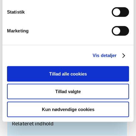
det efterfølgende år jf. ovenstående
skæringsdatoer.
Statistik
Der vil ultimo 2024 blive foretaget en opsamling
samt opkrævning for forsøg der endnu ikke er
overgået til forordningen.
Marketing
Vi gør dertil opmærksom på, at nye gebyrer gør sig
gældende fra den 11. januar 2024, hvor der er blevet
Vis detaljer
genindført gebyrer for ikke-kommercielle kliniske forsøg
samt kommercielle fase I forsøg. Du kan læse mere om
gebyrerne på
vores hjemmeside.
Tillad alle cookies
Emner
Tillad valgte
Kliniske forsøg
Kun nødvendige cookies
Relateret indhold