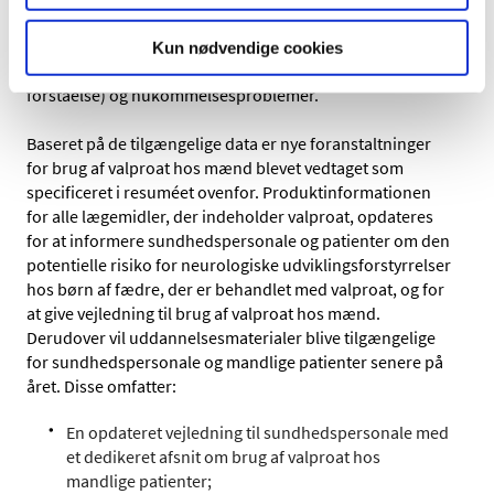
livmoderen, at op til 30-40% oplever forsinkelser i deres
tidlige udvikling, såsom senere tale og gang, lavere
Kun nødvendige cookies
intellektuel kapacitet, dårlige sprogfærdigheder (tale og
forståelse) og hukommelsesproblemer.
Baseret på de tilgængelige data er nye foranstaltninger
for brug af valproat hos mænd blevet vedtaget som
specificeret i resuméet ovenfor. Produktinformationen
for alle lægemidler, der indeholder valproat, opdateres
for at informere sundhedspersonale og patienter om den
potentielle risiko for neurologiske udviklingsforstyrrelser
hos børn af fædre, der er behandlet med valproat, og for
at give vejledning til brug af valproat hos mænd.
Derudover vil uddannelsesmaterialer blive tilgængelige
for sundhedspersonale og mandlige patienter senere på
året. Disse omfatter:
En opdateret vejledning til sundhedspersonale med
et dedikeret afsnit om brug af valproat hos
mandlige patienter;