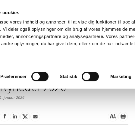
 cookies
passe vores indhold og annoncer, til at vise dig funktioner til soci
Nyheder
Om os
Kontakt
fik. Vi deler også oplysninger om din brug af vores hjemmeside m
 medier, annonceringspartnere og analysepartnere. Vores partne
 og
Tilskud og
Apoteker og salg af
Me
ndre oplysninger, du har givet dem, eller som de har indsamlet 
rmation
priser
medicin
ud
Præferencer
Statistik
Marketing
Nyheder 2026
1. januar 2026