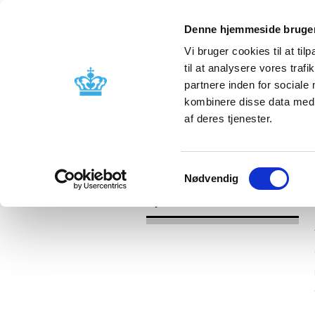
Denne hjemmeside bruger
Vi bruger cookies til at til
til at analysere vores tra
partnere inden for sociale
Godkendelse og
Bivirkninger
kombinere disse data med a
kontrol
produktinfo
af deres tjenester.
/
Nyheder
2026
Samtykkevalg
Nødvendig
Nyheder