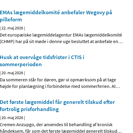
EMAs lægemiddelkomité anbefaler Wegovy på
pilleform
|
22. maj 2026
|
Det europæiske lægemiddelagentur EMAs lægemiddelkomité
(CHMP) har på sit møde i denne uge besluttet at anbefale en
…
Husk at overvåge tidsfrister i CTIS i
sommerperioden
|
20. maj 2026
|
Da sommeren står for døren, gør vi opmærksom på at tage
højde for planlægning i forbindelse med sommerferien. Al
…
Det første lægemiddel får generelt tilskud efter
fortrolig prisforhandling
|
20. maj 2026
|
Cremen Anzupgo, der anvendes til behandling af kronisk
håndeksem, får som det første lægemiddel generelt tilskud
…