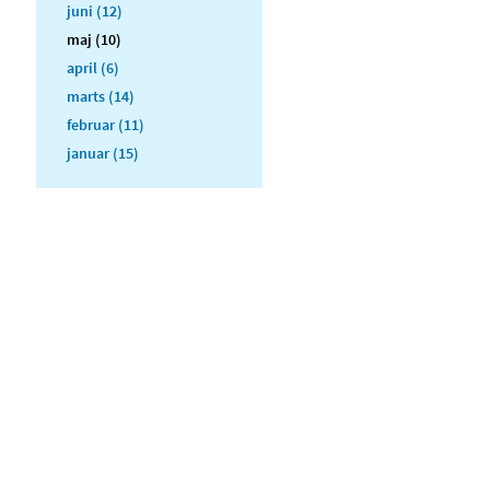
juni (12)
maj (10)
april (6)
marts (14)
februar (11)
januar (15)