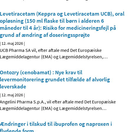
Levetiracetam (Keppra og Levetiracetam UCB), oral
opløsning (150 ml flaske til børn i alderen 6
måneder til 4 år): Risiko for medicineringsfejl på
grund af ændring af doseringssprøjte
|
12. maj 2026
|
UCB Pharma SA vil, efter aftale med Det Europæiske
Lægemiddelagentur (EMA) og Lægemiddelstyrelsen,
…
Ontozry (cenobamat) : Nye krav til
levermonitorering grundet tilfælde af alvorlig
leverskade
|
12. maj 2026
|
Angelini Pharma S.p.A., vil efter aftale med Det Europæiske
Lægemiddelagentur (EMA) og Lægemiddelstyrelsen
…
Ændringer i tilskud til ibuprofen og naproxen i
flydende form