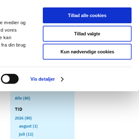
Tillad alle cookies
ale medier og
Udgivelser
Cookies
ed vores
Tillad valgte
re kan
dicinsk
Særlige
fra din brug
styr
produktområder
Kun nødvendige cookies
Vis detaljer
Alle (80)
TID
2026 (80)
august (1)
juli (11)