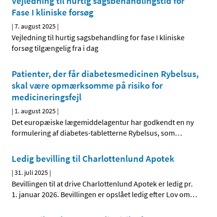
Vejledning til hurtig sagsbehandlingstid for
Fase I kliniske forsøg
|
7. august 2025
|
Vejledning til hurtig sagsbehandling for fase I kliniske
forsøg tilgængelig fra i dag
Patienter, der får diabetesmedicinen Rybelsus,
skal være opmærksomme på risiko for
medicineringsfejl
|
1. august 2025
|
Det europæiske lægemiddelagentur har godkendt en ny
formulering af diabetes-tabletterne Rybelsus, som
…
Ledig bevilling til Charlottenlund Apotek
|
31. juli 2025
|
Bevillingen til at drive Charlottenlund Apotek er ledig pr.
1. januar 2026. Bevillingen er opslået ledig efter Lov om
…