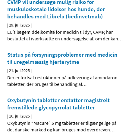
CVMP vil undersøge mulig risiko for
muskulosketale lidelser hos hunde, der
behandles med Librela (bedinvetmab)
|
29. juli 2025
|
EU’s lægemiddelkomité for medicin til dyr, CVMP, har
besluttet at iværksætte en undersøgelse af, om der kan
…
Status på forsyningsproblemer med medicin
til uregelmæssig hjerterytme
|
21. juli 2025
|
Der er fortsat restriktioner på udlevering af amiodaron-
tabletter, der bruges til behandling af
…
Oxybutynin tabletter erstatter magistrelt
fremstillede glycopyrrolat tabletter
|
16. juli 2025
|
Oxybutynin “Macure” 5 mg tabletter er tilgængelige på
det danske marked og kan bruges mod overdreven
…