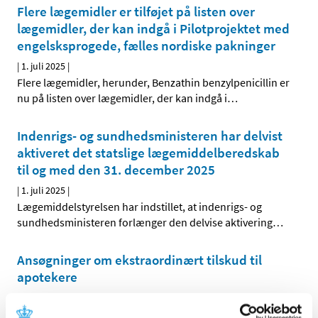
Flere lægemidler er tilføjet på listen over
lægemidler, der kan indgå i Pilotprojektet med
engelsksprogede, fælles nordiske pakninger
|
1. juli 2025
|
Flere lægemidler, herunder, Benzathin benzylpenicillin er
nu på listen over lægemidler, der kan indgå i
…
Indenrigs- og sundhedsministeren har delvist
aktiveret det statslige lægemiddelberedskab
til og med den 31. december 2025
|
1. juli 2025
|
Lægemiddelstyrelsen har indstillet, at indenrigs- og
sundhedsministeren forlænger den delvise aktivering
…
Ansøgninger om ekstraordinært tilskud til
apotekere
|
1. juli 2025
|
Lægemiddelstyrelsen indkalder hermed ansøgninger til