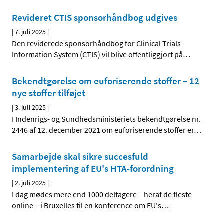
Revideret CTIS sponsorhåndbog udgives
|
7. juli 2025
|
Den reviderede sponsorhåndbog for Clinical Trials
Information System (CTIS) vil blive offentliggjort på
…
Bekendtgørelse om euforiserende stoffer – 12
nye stoffer tilføjet
|
3. juli 2025
|
I Indenrigs- og Sundhedsministeriets bekendtgørelse nr.
2446 af 12. december 2021 om euforiserende stoffer er
…
Samarbejde skal sikre succesfuld
implementering af EU's HTA-forordning
|
2. juli 2025
|
I dag mødes mere end 1000 deltagere – heraf de fleste
online – i Bruxelles til en konference om EU's
…