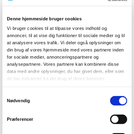
ekstraordinært tilskud. Ansøgningen skal være os i
…
Denne hjemmeside bruger cookies
Ny forsøgsordning giver mulighed for at
forhandle fortrolige priser på medicin
Vi bruger cookies til at tilpasse vores indhold og
annoncer, til at vise dig funktioner til sociale medier og til
|
1. juli 2025
|
at analysere vores trafik. Vi deler også oplysninger om
I dag træder en ny forsøgsordning i kraft, der giver
din brug af vores hjemmeside med vores partnere inden
medicinalvirksomheder mulighed for at indgå i
…
for sociale medier, annonceringspartnere og
analysepartnere. Vores partnere kan kombinere disse
Illegal handel med medicin er et stigende
data med andre oplysninger, du har givet dem, eller som
globalt problem
de har indsamlet fra din brug af deres tjenester.
|
27. juni 2025
|
Stor operation ledet af Interpol viser, at illegal handel
Samtykkevalg
med medicin er i vækst på globalt plan.
…
Nødvendig
Nævnet for Sundhedsapps anbefaler de første
sundhedsapps
Præferencer
|
27. juni 2025
|
Efter et grundigt forarbejde har Nævnet for