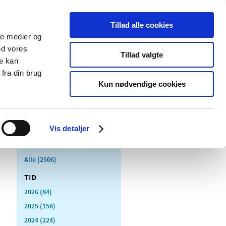
Tillad alle cookies
ale medier og
Udgivelser
Cookies
ed vores
Tillad valgte
re kan
dicinsk
Særlige
fra din brug
styr
produktområder
Kun nødvendige cookies
Vis detaljer
Alle (2506)
TID
2026 (84)
2025 (158)
2024 (224)