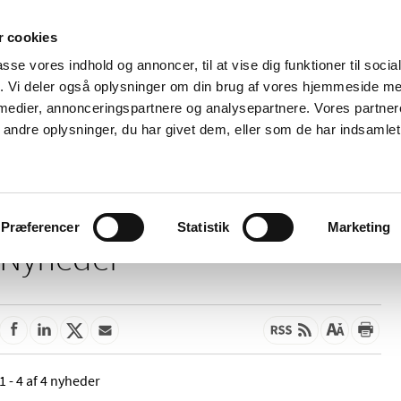
 cookies
passe vores indhold og annoncer, til at vise dig funktioner til soci
Nyheder
Om os
Kontakt
fik. Vi deler også oplysninger om din brug af vores hjemmeside m
 medier, annonceringspartnere og analysepartnere. Vores partne
 og
Tilskud og
Apoteker og salg af
Me
ndre oplysninger, du har givet dem, eller som de har indsamlet 
rmation
priser
medicin
ud
Præferencer
Statistik
Marketing
Nyheder
1 - 4 af 4 nyheder