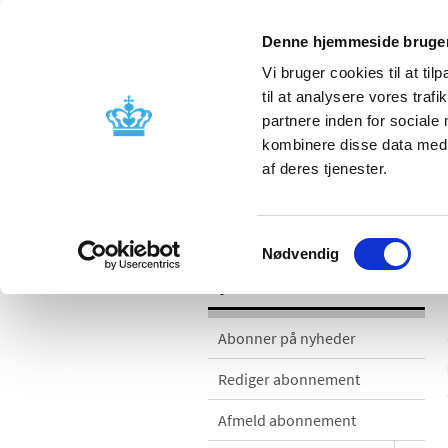
Denne hjemmeside bruger
Vi bruger cookies til at til
til at analysere vores tra
partnere inden for sociale
Godkendelse og
Bivirkninger
kombinere disse data med a
kontrol
produktinfo
af deres tjenester.
Nyheder
Samtykkevalg
Nødvendig
Nyheder
Abonner på nyheder
Rediger abonnement
Afmeld abonnement