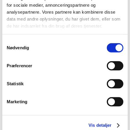
for sociale medier, annonceringspartnere og
2014 (44)
analysepartnere. Vores partnere kan kombinere disse
2013 (49)
data med andre oplysninger, du har givet dem, eller som
2012 (44)
de har indsamlet fra din brug af deres tjenester.
december (2)
november (6)
Samtykkevalg
oktober (4)
Nødvendig
september (7)
august (1)
Præferencer
juli (5)
juni (3)
maj (1)
Statistik
april (3)
marts (3)
Marketing
februar (3)
januar (6)
2011 (13)
Vis detaljer
2010 (7)