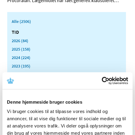
Procoralan. Lægemidlet har fået generelt klausuleret
…
Alle (2506)
TID
2026 (84)
2025 (158)
2024 (224)
2023 (195)
2022 (197)
2021 (516)
2020 (263)
2019 (159)
Denne hjemmeside bruger cookies
2018 (150)
Vi bruger cookies til at tilpasse vores indhold og
2017 (167)
annoncer, til at vise dig funktioner til sociale medier og til
2016 (167)
at analysere vores trafik. Vi deler også oplysninger om
din brug af vores hjemmeside med vores partnere inden
2015 (33)