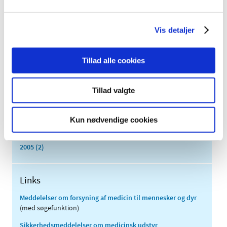
april (3)
marts (3)
Vis detaljer
februar (3)
januar (6)
Tillad alle cookies
2011 (13)
2010 (7)
2009 (14)
Tillad valgte
2008 (8)
2007 (3)
Kun nødvendige cookies
2006 (9)
2005 (2)
Links
Meddelelser om forsyning af medicin til mennesker og dyr
(med søgefunktion)
Sikkerhedsmeddelelser om medicinsk udstyr