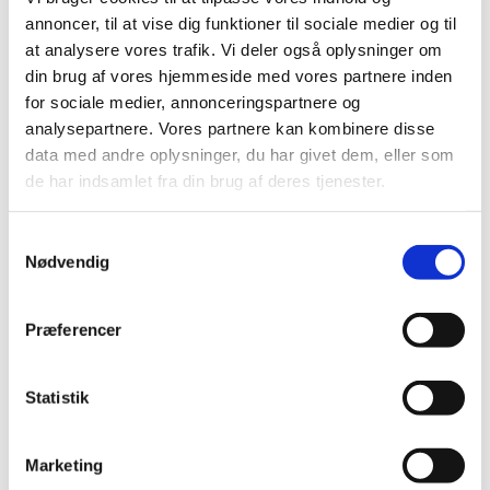
2020 (263)
annoncer, til at vise dig funktioner til sociale medier og til
2019 (159)
at analysere vores trafik. Vi deler også oplysninger om
2018 (150)
din brug af vores hjemmeside med vores partnere inden
2017 (167)
for sociale medier, annonceringspartnere og
analysepartnere. Vores partnere kan kombinere disse
2016 (167)
data med andre oplysninger, du har givet dem, eller som
2015 (33)
de har indsamlet fra din brug af deres tjenester.
2014 (44)
2013 (49)
Samtykkevalg
2012 (44)
Nødvendig
december (2)
november (6)
Præferencer
oktober (4)
september (7)
august (1)
Statistik
juli (5)
juni (3)
Marketing
maj (1)