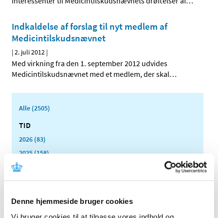
interessenter til Medicintilskudsnævnets drøftelser af
…
Indkaldelse af forslag til nyt medlem af
Medicintilskudsnævnet
|
2. juli 2012
|
Med virkning fra den 1. september 2012 udvides
Medicintilskudsnævnet med et medlem, der skal
…
Alle (2505)
TID
2026 (83)
2025 (158)
2024 (224)
2023 (195)
2022 (197)
Denne hjemmeside bruger cookies
2021 (516)
Vi bruger cookies til at tilpasse vores indhold og