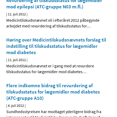
Revurdering af tilskudsstatus for lægemidler
mod epilepsi (ATC-gruppe N03 m.fl.)
|
11. juli 2012
|
Medicintilskudsnævnet vil i efteråret 2012 påbegynde
arbejdet med revurdering af tilskudsstatus for
…
Høring over Medicintilskuds­nævnets forslag til
indstilling til tilskudsstatus for lægemidler
mod diabetes
|
11. juli 2012
|
Medicintilskudsnævnet er i gang med at revurdere
tilskudsstatus for lægemidler mod diabetes
…
Flere indkomne bidrag til revurdering af
tilskudsstatus for lægemidler mod diabetes
(ATC-gruppe A10)
|
4. juli 2012
|
Sundhedsstyrelsen har modtaget yderligere bidrag fra