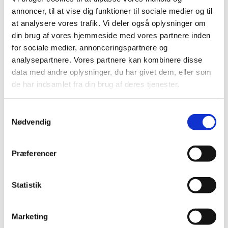
2020 (263)
annoncer, til at vise dig funktioner til sociale medier og til
2019 (159)
at analysere vores trafik. Vi deler også oplysninger om
2018 (150)
din brug af vores hjemmeside med vores partnere inden
2017 (167)
for sociale medier, annonceringspartnere og
analysepartnere. Vores partnere kan kombinere disse
2016 (167)
data med andre oplysninger, du har givet dem, eller som
2015 (33)
de har indsamlet fra din brug af deres tjenester.
2014 (44)
2013 (49)
Samtykkevalg
2012 (44)
Nødvendig
december (2)
november (6)
Præferencer
oktober (4)
september (7)
august (1)
Statistik
juli (5)
juni (3)
Marketing
maj (1)