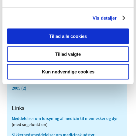
april (3)
marts (3)
Vis detaljer
februar (3)
januar (6)
Tillad alle cookies
2011 (13)
2010 (7)
2009 (14)
Tillad valgte
2008 (8)
2007 (3)
Kun nødvendige cookies
2006 (9)
2005 (2)
Links
Meddelelser om forsyning af medicin til mennesker og dyr
(med søgefunktion)
Sikkerhedsmeddelelser om medicinsk udstyr