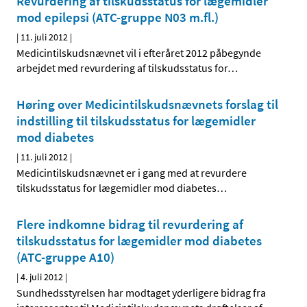
Revurdering af tilskudsstatus for lægemidler
mod epilepsi (ATC-gruppe N03 m.fl.)
|
11. juli 2012
|
Medicintilskudsnævnet vil i efteråret 2012 påbegynde
arbejdet med revurdering af tilskudsstatus for
…
Høring over Medicintilskuds­nævnets forslag til
indstilling til tilskudsstatus for lægemidler
mod diabetes
|
11. juli 2012
|
Medicintilskudsnævnet er i gang med at revurdere
tilskudsstatus for lægemidler mod diabetes
…
Flere indkomne bidrag til revurdering af
tilskudsstatus for lægemidler mod diabetes
(ATC-gruppe A10)
|
4. juli 2012
|
Sundhedsstyrelsen har modtaget yderligere bidrag fra