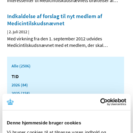
interessenter til Medicintilskudsnævnets drøftelser af
…
Indkaldelse af forslag til nyt medlem af
Medicintilskudsnævnet
|
2. juli 2012
|
Med virkning fra den 1. september 2012 udvides
Medicintilskudsnævnet med et medlem, der skal
…
Alle (2506)
TID
2026 (84)
2025 (158)
2024 (224)
2023 (195)
2022 (197)
Denne hjemmeside bruger cookies
2021 (516)
Vi bruger cookies til at tilpasse vores indhold og