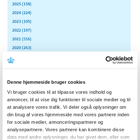
2025 (158)
2024 (224)
2023 (195)
2022 (197)
2021 (516)
2020 (263)
2019 (159)
2018 (150)
2017 (167)
Denne hjemmeside bruger cookies
2016 (167)
2015 (33)
Vi bruger cookies til at tilpasse vores indhold og
annoncer, til at vise dig funktioner til sociale medier og til
2014 (44)
at analysere vores trafik. Vi deler også oplysninger om
2013 (49)
din brug af vores hjemmeside med vores partnere inden
december (4)
for sociale medier, annonceringspartnere og
november (5)
analysepartnere. Vores partnere kan kombinere disse
oktober (3)
data med andre oplysninger, du har givet dem, eller som