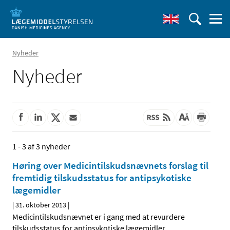
Nyheder
Nyheder
1 - 3 af 3 nyheder
Høring over Medicintilskuds­nævnets forslag til
fremtidig tilskudsstatus for antipsykotiske
lægemidler
|
31. oktober 2013
|
Medicintilskudsnævnet er i gang med at revurdere
tilskudsstatus for antipsykotiske lægemidler
…