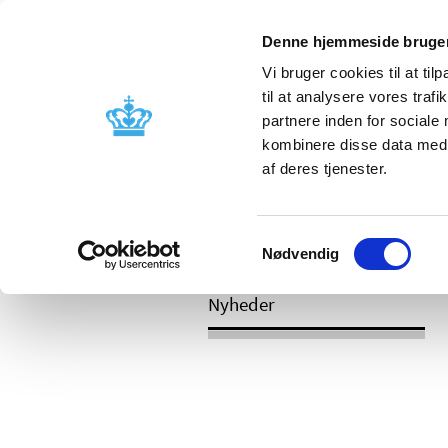
Denne hjemmeside bruger
Vi bruger cookies til at til
til at analysere vores tra
partnere inden for sociale
Godkendelse og
Bivirkninger
kombinere disse data med a
kontrol
produktinfo
af deres tjenester.
/
Nyheder
Revurdering af lægemidlers
Samtykkevalg
antipsykotiske lægemidler
Nødvendig
Nyheder