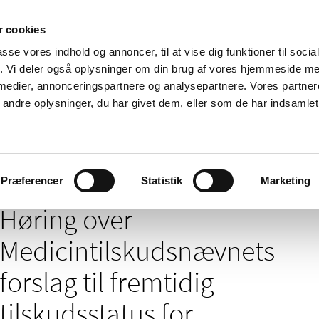
 cookies
passe vores indhold og annoncer, til at vise dig funktioner til soci
Nyheder
Om os
Kontakt
fik. Vi deler også oplysninger om din brug af vores hjemmeside m
 medier, annonceringspartnere og analysepartnere. Vores partne
 og
Tilskud og
Apoteker og salg af
Me
ndre oplysninger, du har givet dem, eller som de har indsamlet 
rmation
priser
medicin
ud
/
 tilskud - nyheder arkiv
Høring over Medicintilskudsnævnets forslag til
Præferencer
Statistik
Marketing
Høring over
Medicintilskuds­nævnets
forslag til fremtidig
tilskudsstatus for