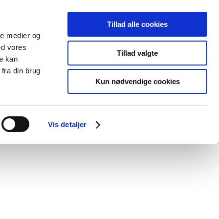
Tillad alle cookies
ale medier og
Udgivelser
Cookies
ed vores
Tillad valgte
re kan
dicinsk
Særlige
fra din brug
styr
produktområder
Kun nødvendige cookies
 fremtidig tilskudsstatus for
Vis detaljer