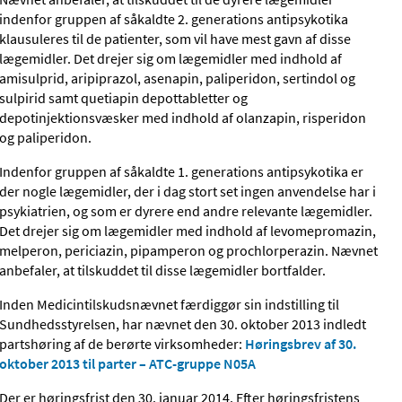
indenfor gruppen af såkaldte 2. generations antipsykotika
klausuleres til de patienter, som vil have mest gavn af disse
lægemidler. Det drejer sig om lægemidler med indhold af
amisulprid, aripiprazol, asenapin, paliperidon, sertindol og
sulpirid samt quetiapin depottabletter og
depotinjektionsvæsker med indhold af olanzapin, risperidon
og paliperidon.
Indenfor gruppen af såkaldte 1. generations antipsykotika er
der nogle lægemidler, der i dag stort set ingen anvendelse har i
psykiatrien, og som er dyrere end andre relevante lægemidler.
Det drejer sig om lægemidler med indhold af levomepromazin,
melperon, periciazin, pipamperon og prochlorperazin. Nævnet
anbefaler, at tilskuddet til disse lægemidler bortfalder.
Inden Medicintilskudsnævnet færdiggør sin indstilling til
Sundhedsstyrelsen, har nævnet den 30. oktober 2013 indledt
partshøring af de berørte virksomheder:
Høringsbrev af 30.
oktober 2013 til parter – ATC-gruppe N05A
Der er høringsfrist den 30. januar 2014. Efter høringsfristens