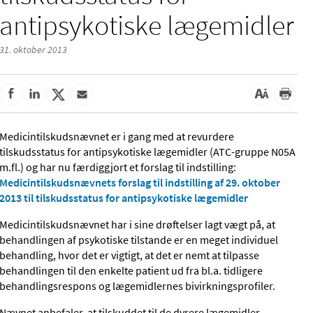
antipsykotiske lægemidler
31. oktober 2013
Medicintilskudsnævnet er i gang med at revurdere
tilskudsstatus for antipsykotiske lægemidler (ATC-gruppe N05A
m.fl.) og har nu færdiggjort et forslag til indstilling:
Medicintilskudsnævnets forslag til indstilling af 29. oktober
2013 til tilskudsstatus for antipsykotiske lægemidler
Medicintilskudsnævnet har i sine drøftelser lagt vægt på, at
behandlingen af psykotiske tilstande er en meget individuel
behandling, hvor det er vigtigt, at det er nemt at tilpasse
behandlingen til den enkelte patient ud fra bl.a. tidligere
behandlingsrespons og lægemidlernes bivirkningsprofiler.
Nævnet anbefaler, at tilskuddet til de dyrere lægemidler