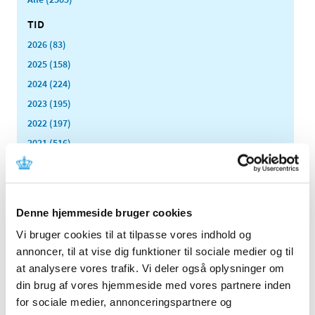
TID
2026 (83)
2025 (158)
2024 (224)
2023 (195)
2022 (197)
2021 (516)
2020 (263)
2019 (159)
2018 (150)
Denne hjemmeside bruger cookies
2017 (167)
Vi bruger cookies til at tilpasse vores indhold og
2016 (167)
annoncer, til at vise dig funktioner til sociale medier og til
2015 (33)
at analysere vores trafik. Vi deler også oplysninger om
2014 (44)
din brug af vores hjemmeside med vores partnere inden
2013 (49)
for sociale medier, annonceringspartnere og