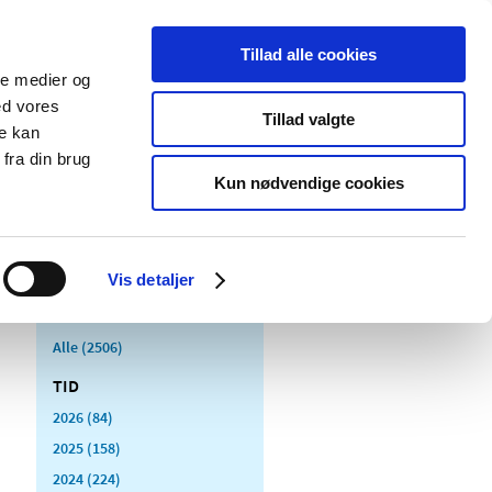
Tillad alle cookies
ale medier og
Udgivelser
Cookies
ed vores
Tillad valgte
re kan
dicinsk
Særlige
fra din brug
styr
produktområder
Kun nødvendige cookies
Vis detaljer
Alle (2506)
TID
2026 (84)
2025 (158)
2024 (224)