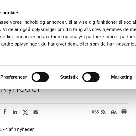
 cookies
passe vores indhold og annoncer, til at vise dig funktioner til soci
Nyheder
Om os
Kontakt
fik. Vi deler også oplysninger om din brug af vores hjemmeside m
 medier, annonceringspartnere og analysepartnere. Vores partne
 og
Tilskud og
Apoteker og salg af
Me
ndre oplysninger, du har givet dem, eller som de har indsamlet 
rmation
priser
medicin
ud
Præferencer
Statistik
Marketing
Nyheder
1 - 4 af 4 nyheder