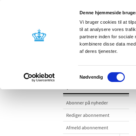
Denne hjemmeside bruger
Vi bruger cookies til at til
til at analysere vores tra
partnere inden for sociale
Godkendelse og
Bivirkninger
kombinere disse data med a
kontrol
produktinfo
af deres tjenester.
Nyheder
Samtykkevalg
Nødvendig
Nyheder
Abonner på nyheder
Rediger abonnement
Afmeld abonnement