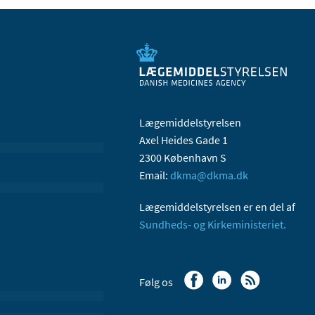
Lægemiddelstyrelsen
Axel Heides Gade 1
2300 København S
Email:
dkma@dkma.dk
Lægemiddelstyrelsen er en del af
Sundheds- og Kirkeministeriet.
Følg os