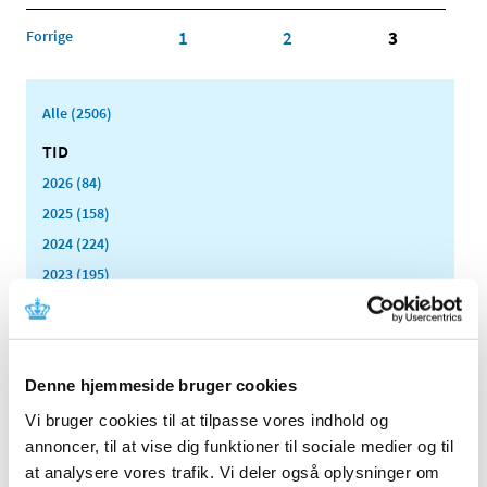
Forrige
1
2
3
Alle (2506)
TID
2026 (84)
2025 (158)
2024 (224)
2023 (195)
2022 (197)
2021 (516)
2020 (263)
Denne hjemmeside bruger cookies
2019 (159)
Vi bruger cookies til at tilpasse vores indhold og
2018 (150)
annoncer, til at vise dig funktioner til sociale medier og til
2017 (167)
at analysere vores trafik. Vi deler også oplysninger om
2016 (167)