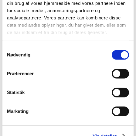
din brug af vores hjemmeside med vores partnere inden
2015 (33)
for sociale medier, annonceringspartnere og
2014 (44)
analysepartnere. Vores partnere kan kombinere disse
december (3)
data med andre oplysninger, du har givet dem, eller som
de har indsamlet fra din brug af deres tjenester.
november (3)
oktober (1)
september (7)
Samtykkevalg
Nødvendig
august (4)
juli (2)
juni (8)
Præferencer
maj (2)
april (2)
Statistik
marts (3)
februar (6)
Marketing
januar (3)
2013 (49)
2012 (44)
Vis detaljer