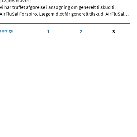
|
10. januar 2014
|
Vi har truffet afgørelse i ansøgning om generelt tilskud til
AirFluSal Forspiro. Lægemidlet får generelt tilskud. AirFluSal
…
Forrige
1
2
3