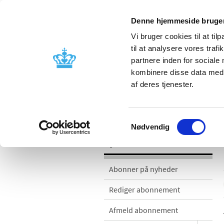
Denne hjemmeside bruger
Vi bruger cookies til at til
til at analysere vores tra
partnere inden for sociale
Godkendelse og
Bivirkninger
kombinere disse data med a
kontrol
produktinfo
af deres tjenester.
Nyheder
Samtykkevalg
Nødvendig
Nyheder
Abonner på nyheder
Rediger abonnement
Afmeld abonnement