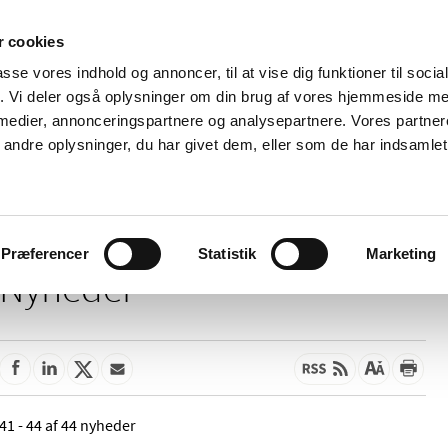
 cookies
passe vores indhold og annoncer, til at vise dig funktioner til soci
Nyheder
Om os
Kontakt
fik. Vi deler også oplysninger om din brug af vores hjemmeside m
 medier, annonceringspartnere og analysepartnere. Vores partne
 og
Tilskud og
Apoteker og salg af
Me
ndre oplysninger, du har givet dem, eller som de har indsamlet 
rmation
priser
medicin
ud
Præferencer
Statistik
Marketing
Nyheder
41 - 44 af 44 nyheder