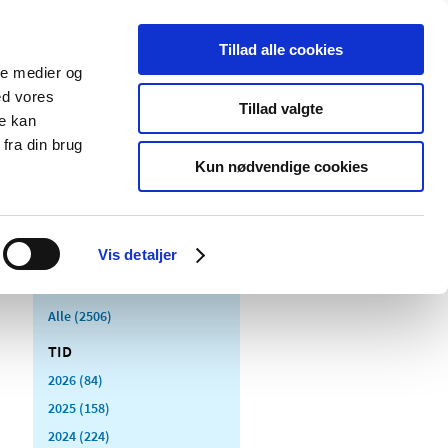
Tillad alle cookies
ale medier og
Udgivelser
Cookies
ed vores
Tillad valgte
re kan
dicinsk
Særlige
fra din brug
styr
produktområder
Kun nødvendige cookies
Vis detaljer
Alle (2506)
TID
2026 (84)
2025 (158)
2024 (224)