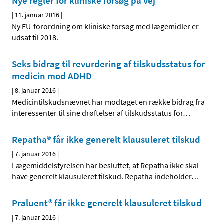
Nye regler for kliniske forsøg på vej
|
11. januar 2016
|
Ny EU-forordning om kliniske forsøg med lægemidler er
udsat til 2018.
Seks bidrag til revurdering af tilskudsstatus for
medicin mod ADHD
|
8. januar 2016
|
Medicintilskudsnævnet har modtaget en række bidrag fra
interessenter til sine drøftelser af tilskudsstatus for
…
Repatha® får ikke generelt klausuleret tilskud
|
7. januar 2016
|
Lægemiddelstyrelsen har besluttet, at Repatha ikke skal
have generelt klausuleret tilskud. Repatha indeholder
…
Praluent® får ikke generelt klausuleret tilskud
|
7. januar 2016
|