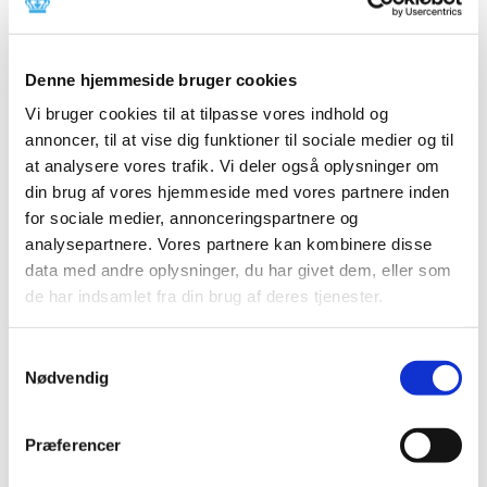
TID
2026 (84)
Denne hjemmeside bruger cookies
2025 (158)
Vi bruger cookies til at tilpasse vores indhold og
2024 (224)
annoncer, til at vise dig funktioner til sociale medier og til
2023 (195)
at analysere vores trafik. Vi deler også oplysninger om
2022 (197)
din brug af vores hjemmeside med vores partnere inden
2021 (516)
for sociale medier, annonceringspartnere og
2020 (263)
analysepartnere. Vores partnere kan kombinere disse
data med andre oplysninger, du har givet dem, eller som
2019 (159)
de har indsamlet fra din brug af deres tjenester.
2018 (150)
2017 (167)
Samtykkevalg
2016 (167)
Nødvendig
december (14)
november (11)
Præferencer
oktober (13)
september (9)