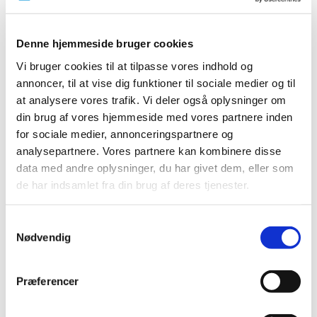
forsøgsordning med medicinsk cannabis
|
5. oktober 2017
|
Denne hjemmeside bruger cookies
Der ønskes gennemført et eller flere forskningsprojekter,
der kan øge den videnskabelige erfaring med
…
Vi bruger cookies til at tilpasse vores indhold og
annoncer, til at vise dig funktioner til sociale medier og til
Nyt fra Lægemiddelstyrelsen oktober 2017
at analysere vores trafik. Vi deler også oplysninger om
din brug af vores hjemmeside med vores partnere inden
|
3. oktober 2017
|
for sociale medier, annonceringspartnere og
I dette nummer af Nyt fra Lægemiddelstyrelsen kan du
analysepartnere. Vores partnere kan kombinere disse
blandt andet læse om, at en række opioider får ændret
…
data med andre oplysninger, du har givet dem, eller som
de har indsamlet fra din brug af deres tjenester.
Bevilling til Slagelse Svane Apotek
|
2. oktober 2017
|
Samtykkevalg
Lægemiddelstyrelsen har den 28. september 2017
Nødvendig
meddelt Anita Albrechtsen bevilling til at drive Slagelse
…
Præferencer
Alle (2506)