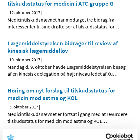
tilskudsstatus for medicin i ATC-gruppe G
|
12. oktober 2017
|
Medicintilskudsnævnet har modtaget tre bidrag fra
interessenter til sine drøftelser af tilskudsstatus for
…
Lægemiddelstyrelsen bidrager til review af
kinesisk lægemiddellov
|
10. oktober 2017
|
Mandag d. 9. oktober havde Lægemiddelstyrelsen besøg
af en kinesisk delegation på højt niveau ledet af Xu
…
Høring om nyt forslag til tilskudsstatus for
medicin mod astma og KOL
|
5. oktober 2017
|
Medicintilskudsnævnet er fortsat i gang med at revurdere
tilskudsstatus for medicin mod astma og KOL
…
Videnskabelig erfaringsopsamling på