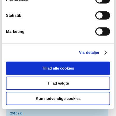
oktober (13)
september (16)
august (12)
Statistik
juli (9)
juni (15)
Marketing
maj (9)
april (8)
marts (16)
Vis detaljer
februar (14)
januar (17)
Tillad alle cookies
2016 (167)
2015 (33)
Tillad valgte
2014 (44)
2013 (49)
Kun nødvendige cookies
2012 (44)
2011 (13)
2010 (7)