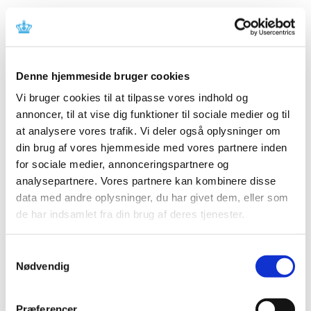
Alle (2506)
TID
Denne hjemmeside bruger cookies
2026 (84)
Vi bruger cookies til at tilpasse vores indhold og
2025 (158)
annoncer, til at vise dig funktioner til sociale medier og til
2024 (224)
at analysere vores trafik. Vi deler også oplysninger om
2023 (195)
din brug af vores hjemmeside med vores partnere inden
for sociale medier, annonceringspartnere og
2022 (197)
analysepartnere. Vores partnere kan kombinere disse
2021 (516)
data med andre oplysninger, du har givet dem, eller som
2020 (263)
de har indsamlet fra din brug af deres tjenester.
2019 (159)
2018 (150)
Samtykkevalg
2017 (167)
Nødvendig
december (19)
november (19)
Præferencer