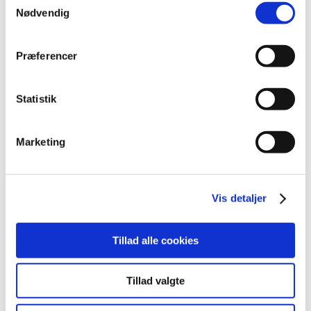
2020 (263)
Nødvendig
2019 (159)
2018 (150)
Præferencer
december (12)
november (10)
Statistik
oktober (16)
september (11)
august (6)
Marketing
juli (8)
juni (13)
maj (18)
Vis detaljer
april (10)
marts (21)
Tillad alle cookies
februar (14)
januar (11)
Tillad valgte
2017 (167)
2016 (167)