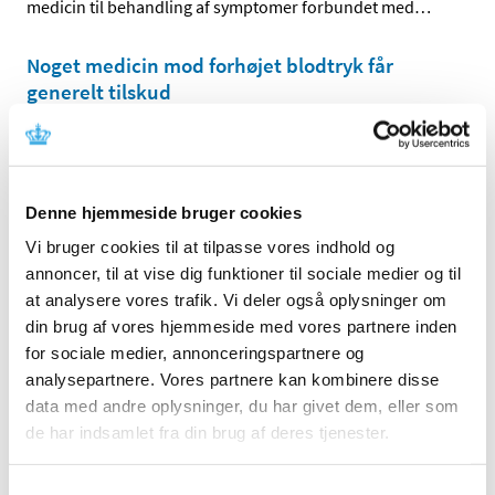
medicin til behandling af symptomer forbundet med
…
Noget medicin mod forhøjet blodtryk får
generelt tilskud
|
2. juli 2018
|
Lægemiddelstyrelsen har besluttet, at medicin, der
indeholder telmisartan, telmisartan+hydrochlorthiazid
…
Denne hjemmeside bruger cookies
Vi bruger cookies til at tilpasse vores indhold og
Alle (2505)
annoncer, til at vise dig funktioner til sociale medier og til
TID
at analysere vores trafik. Vi deler også oplysninger om
2026 (83)
din brug af vores hjemmeside med vores partnere inden
2025 (158)
for sociale medier, annonceringspartnere og
analysepartnere. Vores partnere kan kombinere disse
2024 (224)
data med andre oplysninger, du har givet dem, eller som
2023 (195)
de har indsamlet fra din brug af deres tjenester.
2022 (197)
2021 (516)
Samtykkevalg