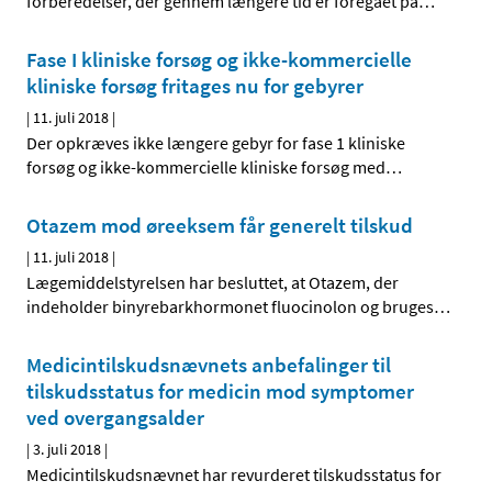
forberedelser, der gennem længere tid er foregået på
…
Fase I kliniske forsøg og ikke-kommercielle
kliniske forsøg fritages nu for gebyrer
|
11. juli 2018
|
Der opkræves ikke længere gebyr for fase 1 kliniske
forsøg og ikke-kommercielle kliniske forsøg med
…
Otazem mod øreeksem får generelt tilskud
|
11. juli 2018
|
Lægemiddelstyrelsen har besluttet, at Otazem, der
indeholder binyrebarkhormonet fluocinolon og bruges
…
Medicintilskudsnævnets anbefalinger til
tilskudsstatus for medicin mod symptomer
ved overgangsalder
|
3. juli 2018
|
Medicintilskudsnævnet har revurderet tilskudsstatus for