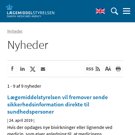
Nyheder
Nyheder
1 - 9 af 9 nyheder
Lægemiddelstyrelsen vil fremover sende
sikkerhedsinformation direkte til
sundhedspersoner
|
24. april 2019
|
Hvis der opdages nye bivirkninger eller lignende ved
medicin, som giver anledning til, at medicinens
…