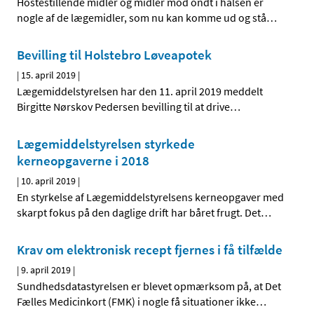
Hostestillende midler og midler mod ondt i halsen er
nogle af de lægemidler, som nu kan komme ud og stå
…
Bevilling til Holstebro Løveapotek
|
15. april 2019
|
Lægemiddelstyrelsen har den 11. april 2019 meddelt
Birgitte Nørskov Pedersen bevilling til at drive
…
Lægemiddelstyrelsen styrkede
kerneopgaverne i 2018
|
10. april 2019
|
En styrkelse af Lægemiddelstyrelsens kerneopgaver med
skarpt fokus på den daglige drift har båret frugt. Det
…
Krav om elektronisk recept fjernes i få tilfælde
|
9. april 2019
|
Sundhedsdatastyrelsen er blevet opmærksom på, at Det
Fælles Medicinkort (FMK) i nogle få situationer ikke
…