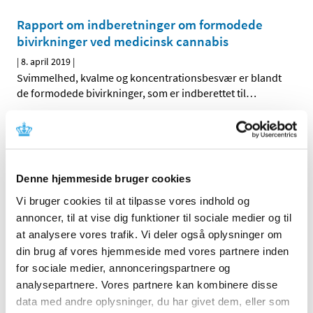
Rapport om indberetninger om formodede
bivirkninger ved medicinsk cannabis
|
8. april 2019
|
Svimmelhed, kvalme og koncentrationsbesvær er blandt
de formodede bivirkninger, som er indberettet til
…
Bevespi Aerosphere mod KOL får klausuleret
tilskud fra 8. april 2019
|
3. april 2019
|
Denne hjemmeside bruger cookies
Lægemiddelstyrelsen har besluttet, at Bevespi
Aerosphere med virkning fra 8. april 2019 skal have
…
Vi bruger cookies til at tilpasse vores indhold og
annoncer, til at vise dig funktioner til sociale medier og til
at analysere vores trafik. Vi deler også oplysninger om
Alle (2506)
din brug af vores hjemmeside med vores partnere inden
for sociale medier, annonceringspartnere og
TID
analysepartnere. Vores partnere kan kombinere disse
2026 (84)
data med andre oplysninger, du har givet dem, eller som
2025 (158)