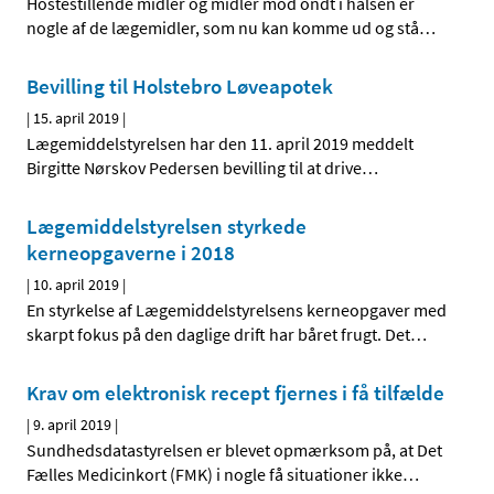
Hostestillende midler og midler mod ondt i halsen er
nogle af de lægemidler, som nu kan komme ud og stå
…
Bevilling til Holstebro Løveapotek
|
15. april 2019
|
Lægemiddelstyrelsen har den 11. april 2019 meddelt
Birgitte Nørskov Pedersen bevilling til at drive
…
Lægemiddelstyrelsen styrkede
kerneopgaverne i 2018
|
10. april 2019
|
En styrkelse af Lægemiddelstyrelsens kerneopgaver med
skarpt fokus på den daglige drift har båret frugt. Det
…
Krav om elektronisk recept fjernes i få tilfælde
|
9. april 2019
|
Sundhedsdatastyrelsen er blevet opmærksom på, at Det
Fælles Medicinkort (FMK) i nogle få situationer ikke
…