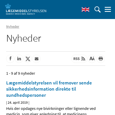
Nyheder
Nyheder
1 - 9 af 9 nyheder
Lægemiddelstyrelsen vil fremover sende
sikkerhedsinformation direkte til
sundhedspersoner
|
24. april 2019
|
Hvis der opdages nye bivirkninger eller lignende ved
medicin, som giver anledning til, at medicinens
…