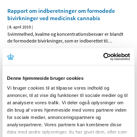
Rapport om indberetninger om formodede
bivirkninger ved medicinsk cannabis
|
8. april 2019
|
Svimmelhed, kvalme og koncentrationsbesvær er blandt
de formodede bivirkninger, som er indberettet til
…
Bevespi Aerosphere mod KOL får klausuleret
tilskud fra 8. april 2019
|
3. april 2019
|
Denne hjemmeside bruger cookies
Lægemiddelstyrelsen har besluttet, at Bevespi
Aerosphere med virkning fra 8. april 2019 skal have
…
Vi bruger cookies til at tilpasse vores indhold og
annoncer, til at vise dig funktioner til sociale medier og til
at analysere vores trafik. Vi deler også oplysninger om
Alle (2506)
din brug af vores hjemmeside med vores partnere inden
for sociale medier, annonceringspartnere og
TID
analysepartnere. Vores partnere kan kombinere disse
2026 (84)
data med andre oplysninger, du har givet dem, eller som
2025 (158)