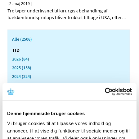
|
2. maj 2019
|
Tre typer underlivsnet til kirurgisk behandling af
bækkenbundsprolaps bliver trukket tilbage i USA, efter
…
Alle (2506)
TID
2026 (84)
2025 (158)
2024 (224)
2023 (195)
2022 (197)
2021 (516)
2020 (263)
Denne hjemmeside bruger cookies
2019 (159)
Vi bruger cookies til at tilpasse vores indhold og
december (11)
annoncer, til at vise dig funktioner til sociale medier og til
november (23)
at analysere vores trafik. Vi deler også oplysninger om