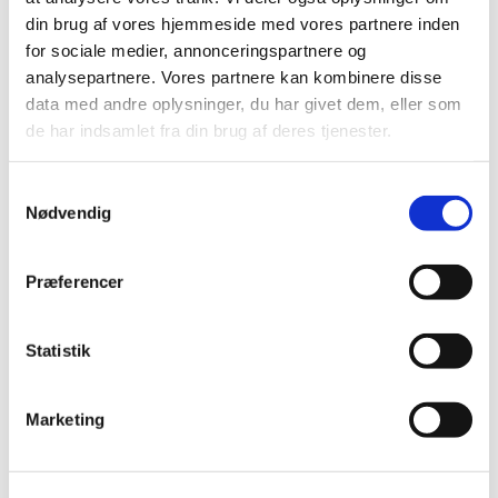
oktober (20)
din brug af vores hjemmeside med vores partnere inden
september (17)
for sociale medier, annonceringspartnere og
august (10)
analysepartnere. Vores partnere kan kombinere disse
data med andre oplysninger, du har givet dem, eller som
juli (14)
de har indsamlet fra din brug af deres tjenester.
juni (12)
maj (5)
Samtykkevalg
april (9)
Nødvendig
marts (14)
februar (18)
januar (6)
Præferencer
2018 (150)
2017 (167)
Statistik
2016 (167)
2015 (33)
Marketing
2014 (44)
2013 (49)
2012 (44)