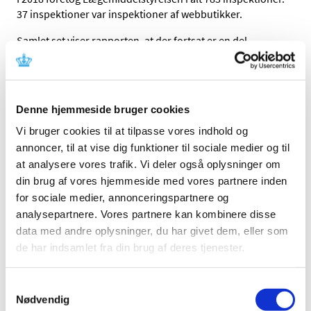
37 inspektioner var inspektioner af webbutikker.
Samlet set viser rapporten, at der fortsat er en del
butikker, der har problemer med at overholde reglerne
for dokumentation af temperaturen, der hvor medicinen
opbevares. 22% af de inspicerede butikker havde
problemer med dette mod 35% i 2017. Så det går den
Denne hjemmeside bruger cookies
rigtige vej, selv om der stadig er et problem.
Vi bruger cookies til at tilpasse vores indhold og
Rapporten viser også, at der fortsat er problemer med, at
annoncer, til at vise dig funktioner til sociale medier og til
butikkerne har udløbne lægemidler stående på hylderne.
at analysere vores trafik. Vi deler også oplysninger om
Andelen af butikker, er der fik afvigelser på dette punkt,
din brug af vores hjemmeside med vores partnere inden
er faktisk steget en smule i forhold til sidste års opgørelse
for sociale medier, annonceringspartnere og
fra 11% af de inspicerede butikker i 2017 til 13% i 2018.
analysepartnere. Vores partnere kan kombinere disse
Lægemiddelstyrelsens inspektører tjekkede også, om
data med andre oplysninger, du har givet dem, eller som
personalet havde det rette kendeskab til reglerne om salg
de har indsamlet fra din brug af deres tjenester.
af medicin. Det dette punkt går det heldigvis markant
fremad. I 2017 var der 22 % af de inspicerede butikker,
Samtykkevalg
hvor Lægemiddelstyrelsen konstaterede at personalet
Nødvendig
kendskab til reglerne var mangelfulde, mens det kun