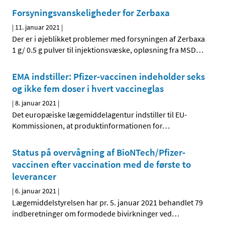
Forsyningsvanskeligheder for Zerbaxa
|
11. januar 2021
|
Der er i øjeblikket problemer med forsyningen af Zerbaxa
1 g/ 0.5 g pulver til injektionsvæske, opløsning fra MSD
…
EMA indstiller: Pfizer-vaccinen indeholder seks
og ikke fem doser i hvert vaccineglas
|
8. januar 2021
|
Det europæiske lægemiddelagentur indstiller til EU-
Kommissionen, at produktinformationen for
…
Status på overvågning af BioNTech/Pfizer-
vaccinen efter vaccination med de første to
leverancer
|
6. januar 2021
|
Lægemiddelstyrelsen har pr. 5. januar 2021 behandlet 79
indberetninger om formodede bivirkninger ved
…