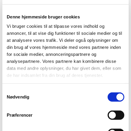
2026 (84)
2025 (158)
Denne hjemmeside bruger cookies
2024 (224)
Vi bruger cookies til at tilpasse vores indhold og
2023 (195)
annoncer, til at vise dig funktioner til sociale medier og til
2022 (197)
at analysere vores trafik. Vi deler også oplysninger om
din brug af vores hjemmeside med vores partnere inden
2021 (516)
for sociale medier, annonceringspartnere og
december (50)
analysepartnere. Vores partnere kan kombinere disse
november (51)
data med andre oplysninger, du har givet dem, eller som
oktober (45)
de har indsamlet fra din brug af deres tjenester.
september (57)
august (33)
Samtykkevalg
juli (45)
Nødvendig
juni (49)
maj (40)
Præferencer
april (31)
marts (56)
februar (33)