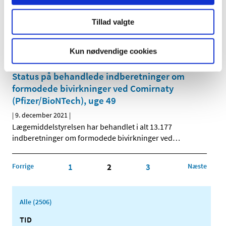
formodede bivirkninger ved Spikevax
(Moderna), uge 49
Tillad valgte
|
9. december 2021
|
Lægemiddelstyrelsen har behandlet i alt 6.013
indberetninger om formodede bivirkninger ved
…
Kun nødvendige cookies
Status på behandlede indberetninger om
formodede bivirkninger ved Comirnaty
(Pfizer/BioNTech), uge 49
|
9. december 2021
|
Lægemiddelstyrelsen har behandlet i alt 13.177
indberetninger om formodede bivirkninger ved
…
Forrige
1
2
3
Næste
Alle (2506)
TID