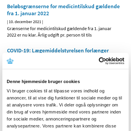
Beløbsgrænserne for medicintilskud gældende
fra 1. januar 2022
|
10. december 2021
|
Grænserne for medicintilskud gældende fra 1. januar
2022 er nu klar. Årlig udgift pr. person til tils
COVID-19: Lægemiddelstyrelsen forlænger
igen den midlertidige praksis for anmeldelse
af apoteksindkøbspris til Medicinpriser for
Covid-19 vacciner
|
10. december 2021
|
Denne hjemmeside bruger cookies
Lægemiddelstyrelsen har besluttet igen at forlænge den
Vi bruger cookies til at tilpasse vores indhold og
begrænsede periode, hvor det for Covid-19 vacciner
…
annoncer, til at vise dig funktioner til sociale medier og til
at analysere vores trafik. Vi deler også oplysninger om
Frist for ansøgninger om eksportcertifikater
din brug af vores hjemmeside med vores partnere inden
for lægemidler i 2021
for sociale medier, annonceringspartnere og
|
9. december 2021
|
analysepartnere. Vores partnere kan kombinere disse
Ansøgninger om eksportcertifikater for lægemidler