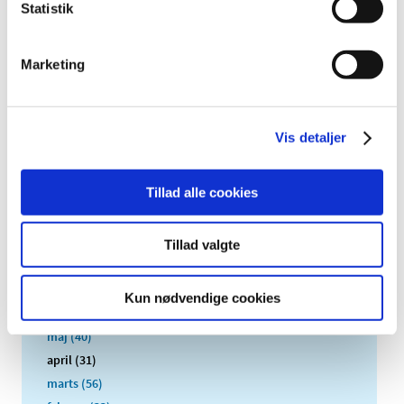
Statistik
2026 (83)
2025 (158)
Marketing
2024 (224)
2023 (195)
2022 (197)
Vis detaljer
2021 (516)
december (50)
Tillad alle cookies
november (51)
oktober (45)
september (57)
Tillad valgte
august (33)
juli (45)
Kun nødvendige cookies
juni (49)
maj (40)
april (31)
marts (56)