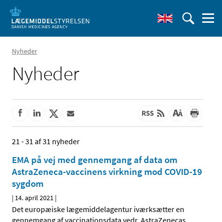
Nyheder
Nyheder
21 - 31 af 31 nyheder
EMA på vej med gennemgang af data om
AstraZeneca-vaccinens virkning mod COVID-19
sygdom
|
14. april 2021
|
Det europæiske lægemiddelagentur iværksætter en
gennemgang af vaccinationsdata vedr. AstraZenecas
…