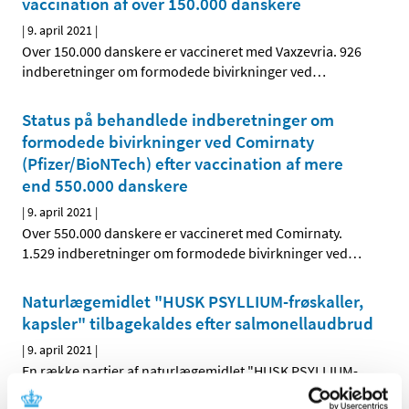
vaccination af over 150.000 danskere
|
9. april 2021
|
Over 150.000 danskere er vaccineret med Vaxzevria. 926
indberetninger om formodede bivirkninger ved
…
Status på behandlede indberetninger om
formodede bivirkninger ved Comirnaty
(Pfizer/BioNTech) efter vaccination af mere
end 550.000 danskere
|
9. april 2021
|
Over 550.000 danskere er vaccineret med Comirnaty.
1.529 indberetninger om formodede bivirkninger ved
…
Naturlægemidlet "HUSK PSYLLIUM-frøskaller,
kapsler" tilbagekaldes efter salmonellaudbrud
|
9. april 2021
|
En række partier af naturlægemidlet "HUSK PSYLLIUM-
frøskaller, kapsler" tilbagekaldes pga. fund af
…