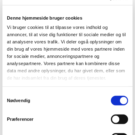
EMA: AstraZeneca-vaccinen sandsynligvis
årsag til sjældent, alvorligt sygdomsbillede –
Denne hjemmeside bruger cookies
men fortsat godkendt til brug
Vi bruger cookies til at tilpasse vores indhold og
|
8. april 2021
|
annoncer, til at vise dig funktioner til sociale medier og til
En ekspertgruppe nedsat af EMA har nu konkluderet, at
at analysere vores trafik. Vi deler også oplysninger om
der sandsynligvis er sammenhæng mellem sjældne
…
din brug af vores hjemmeside med vores partnere inden
for sociale medier, annonceringspartnere og
Bevilling til at drive Aarhus Stjerne Apotek
analysepartnere. Vores partnere kan kombinere disse
data med andre oplysninger, du har givet dem, eller som
|
6. april 2021
|
de har indsamlet fra din brug af deres tjenester.
Lægemiddelstyrelsen har den 16. marts 2021 meddelt at
Marianne Ilkjær Kallesen får bevilling til at drive Aarhus
…
Samtykkevalg
Nødvendig
Forrige
1
2
Præferencer
Alle (2505)
TID