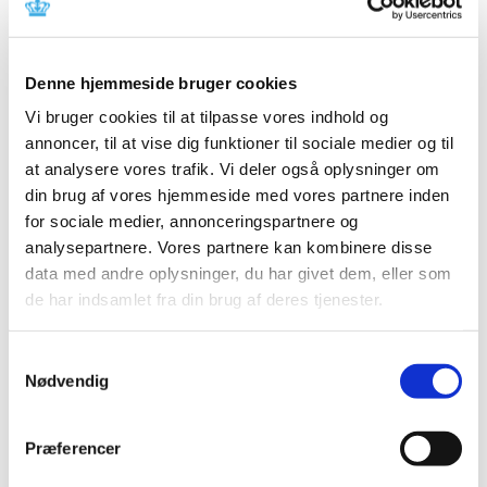
(Moderna), uge 35
|
2. september 2021
|
Lægemiddelstyrelsen har behandlet i alt 2.690
Denne hjemmeside bruger cookies
indberetninger om formodede bivirkninger ved
…
Vi bruger cookies til at tilpasse vores indhold og
annoncer, til at vise dig funktioner til sociale medier og til
Status på behandlede indberetninger om
at analysere vores trafik. Vi deler også oplysninger om
formodede bivirkninger ved COVID-19 Vaccine
din brug af vores hjemmeside med vores partnere inden
Janssen (Johnson & Johnson), uge 35
for sociale medier, annonceringspartnere og
|
2. september 2021
|
analysepartnere. Vores partnere kan kombinere disse
Lægemiddelstyrelsen har frem til den 31. august 2021
data med andre oplysninger, du har givet dem, eller som
modtaget 456 indberetninger om formodede
…
de har indsamlet fra din brug af deres tjenester.
Status på behandlede indberetninger om
Samtykkevalg
formodede bivirkninger ved Vaxzevria
Nødvendig
(AstraZeneca), uge 35
|
2. september 2021
|
Præferencer
Lægemiddelstyrelsen har behandlet i alt 3.869
indberetninger om formodede bivirkninger ved
…