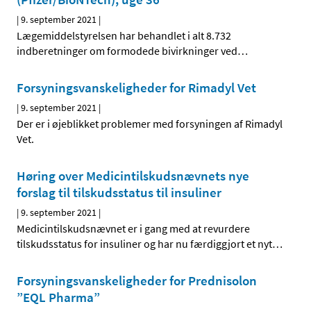
|
9. september 2021
|
Lægemiddelstyrelsen har behandlet i alt 8.732
indberetninger om formodede bivirkninger ved
…
Forsyningsvanskeligheder for Rimadyl Vet
|
9. september 2021
|
Der er i øjeblikket problemer med forsyningen af Rimadyl
Vet.
Høring over Medicintilskudsnævnets nye
forslag til tilskudsstatus til insuliner
|
9. september 2021
|
Medicintilskudsnævnet er i gang med at revurdere
tilskudsstatus for insuliner og har nu færdiggjort et nyt
…
Forsyningsvanskeligheder for Prednisolon
”EQL Pharma”