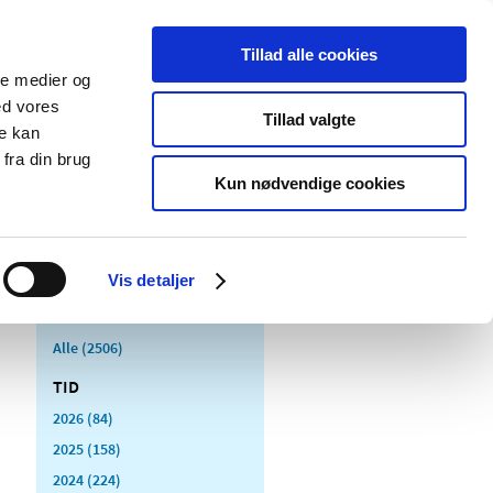
Tillad alle cookies
ale medier og
Udgivelser
Cookies
ed vores
Tillad valgte
re kan
dicinsk
Særlige
fra din brug
styr
produktområder
Kun nødvendige cookies
Vis detaljer
Alle (2506)
TID
2026 (84)
2025 (158)
2024 (224)