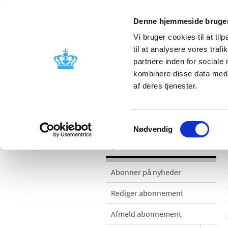
Denne hjemmeside bruger
Vi bruger cookies til at til
til at analysere vores tra
partnere inden for sociale
Godkendelse og
Bivirkninger
kombinere disse data med a
kontrol
produktinfo
af deres tjenester.
Nyheder
Samtykkevalg
Nødvendig
Nyheder
Abonner på nyheder
Rediger abonnement
Afmeld abonnement