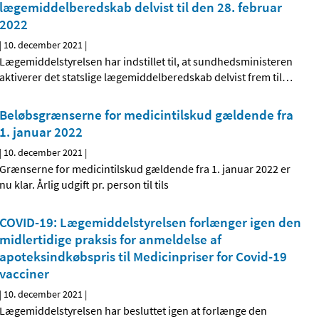
lægemiddelberedskab delvist til den 28. februar
2022
|
10. december 2021
|
Lægemiddelstyrelsen har indstillet til, at sundhedsministeren
aktiverer det statslige lægemiddelberedskab delvist frem til
…
Beløbsgrænserne for medicintilskud gældende fra
1. januar 2022
|
10. december 2021
|
Grænserne for medicintilskud gældende fra 1. januar 2022 er
nu klar. Årlig udgift pr. person til tils
COVID-19: Lægemiddelstyrelsen forlænger igen den
midlertidige praksis for anmeldelse af
apoteksindkøbspris til Medicinpriser for Covid-19
vacciner
|
10. december 2021
|
Lægemiddelstyrelsen har besluttet igen at forlænge den