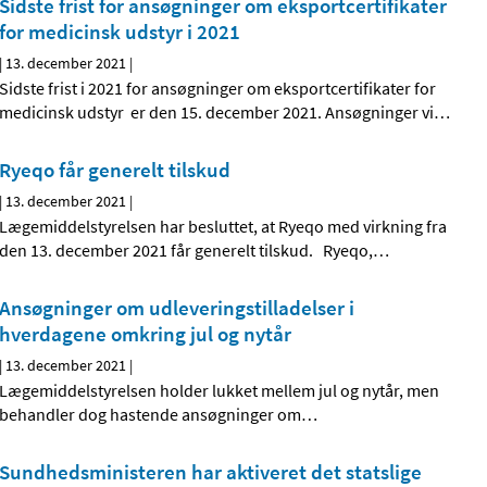
Sidste frist for ansøgninger om eksportcertifikater
for medicinsk udstyr i 2021
|
13. december 2021
|
Sidste frist i 2021 for ansøgninger om eksportcertifikater for
medicinsk udstyr er den 15. december 2021. Ansøgninger vi
…
Ryeqo får generelt tilskud
|
13. december 2021
|
Lægemiddelstyrelsen har besluttet, at Ryeqo med virkning fra
den 13. december 2021 får generelt tilskud. Ryeqo,
…
Ansøgninger om udleveringstilladelser i
hverdagene omkring jul og nytår
|
13. december 2021
|
Lægemiddelstyrelsen holder lukket mellem jul og nytår, men
behandler dog hastende ansøgninger om
…
Sundhedsministeren har aktiveret det statslige