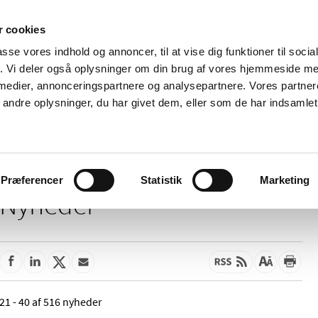
 cookies
passe vores indhold og annoncer, til at vise dig funktioner til soci
Nyheder
Om os
Kontakt
fik. Vi deler også oplysninger om din brug af vores hjemmeside m
 medier, annonceringspartnere og analysepartnere. Vores partne
 og
Tilskud og
Apoteker og salg af
Me
ndre oplysninger, du har givet dem, eller som de har indsamlet 
rmation
priser
medicin
ud
Præferencer
Statistik
Marketing
Nyheder
21 - 40 af 516 nyheder