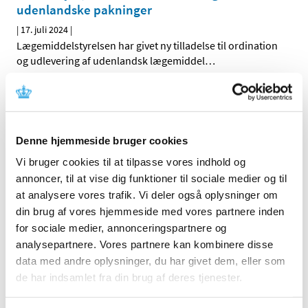
udenlandske pakninger
|
17. juli 2024
|
Lægemiddelstyrelsen har givet ny tilladelse til ordination
og udlevering af udenlandsk lægemiddel
…
PRAC: Øget risiko for aspiration og
aspirationspneumoni hos patienter, der får
GLP-1-medicin
Denne hjemmeside bruger cookies
|
12. juli 2024
|
Vi bruger cookies til at tilpasse vores indhold og
Den europæiske bivirkningskomité PRAC vurderer, at
annoncer, til at vise dig funktioner til sociale medier og til
patienter, der får GLP-1-analoger (diabetes- og
…
at analysere vores trafik. Vi deler også oplysninger om
din brug af vores hjemmeside med vores partnere inden
PRAC-vurderer-aspirationspneumoni
for sociale medier, annonceringspartnere og
|
12. juli 2024
|
analysepartnere. Vores partnere kan kombinere disse
data med andre oplysninger, du har givet dem, eller som
Udfordringer med login på DKMAnet
de har indsamlet fra din brug af deres tjenester.
|
10. juli 2024
|