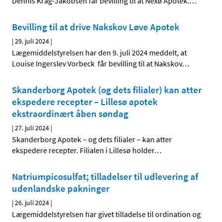
Dennis Krag-Jakobsen får bevilling til at Nexø Apotek.
…
Bevilling til at drive Nakskov Løve Apotek
|
29. juli 2024
|
Lægemiddelstyrelsen har den 9. juli 2024 meddelt, at
Louise Ingerslev Vorbeck får bevilling til at Nakskov
…
Skanderborg Apotek (og dets filialer) kan atter
ekspedere recepter – Lillesø apotek
ekstraordinært åben søndag
|
27. juli 2024
|
Skanderborg Apotek – og dets filialer – kan atter
ekspedere recepter. Filialen i Lillesø holder
…
Natriumpicosulfat; tilladelser til udlevering af
udenlandske pakninger
|
26. juli 2024
|
Lægemiddelstyrelsen har givet tilladelse til ordination og