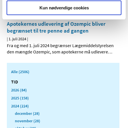
Fremover skal virksomheder bag de mest kritiske
Kun nødvendige cookies
lægemidler have lagre med forsyninger til foreløbigt 6
…
Apotekernes udlevering af Ozempic bliver
begrænset til tre penne ad gangen
|
1. juli 2024
|
Fra og med 1. juli 2024 begrænser Lægemiddelstyrelsen
den mængde Ozempic, som apotekerne må udlevere
…
Alle (2506)
TID
2026 (84)
2025 (158)
2024 (224)
december (28)
november (28)