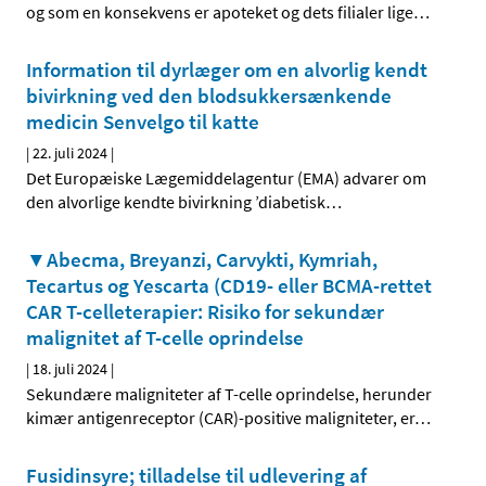
og som en konsekvens er apoteket og dets filialer lige
…
Information til dyrlæger om en alvorlig kendt
bivirkning ved den blodsukkersænkende
medicin Senvelgo til katte
|
22. juli 2024
|
Det Europæiske Lægemiddelagentur (EMA) advarer om
den alvorlige kendte bivirkning ’diabetisk
…
▼Abecma, Breyanzi, Carvykti, Kymriah,
Tecartus og Yescarta (CD19- eller BCMA-rettet
CAR T-celleterapier: Risiko for sekundær
malignitet af T-celle oprindelse
|
18. juli 2024
|
Sekundære maligniteter af T-celle oprindelse, herunder
kimær antigenreceptor (CAR)-positive maligniteter, er
…
Fusidinsyre; tilladelse til udlevering af