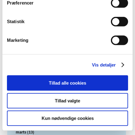
Præferencer
Videnskabsetiske Medicinske Komiteer udarbejdet en
…
Statistik
Alle (2505)
TID
Marketing
2026 (83)
2025 (158)
december (10)
Vis detaljer
november (20)
oktober (18)
Tillad alle cookies
september (23)
august (8)
juli (11)
Tillad valgte
juni (11)
maj (11)
Kun nødvendige cookies
april (5)
marts (13)