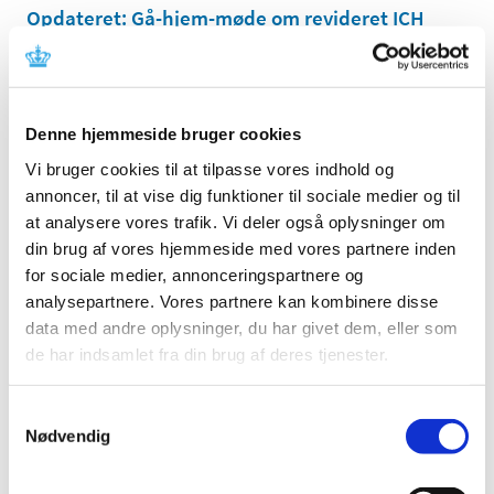
Opdateret: Gå-hjem-møde om revideret ICH
GCP guideline (ICH E6 R3)
|
6. marts 2025
|
Lægemiddelstyrelsen afholder den 27. og 28. februar
2025 fra kl. 14.30 – 18.00 gå-hjem-møder om den
…
Denne hjemmeside bruger cookies
Vi bruger cookies til at tilpasse vores indhold og
Nyt interaktivt kort giver patienter hurtigt
annoncer, til at vise dig funktioner til sociale medier og til
overblik over kliniske forsøg i EU
at analysere vores trafik. Vi deler også oplysninger om
|
5. marts 2025
|
din brug af vores hjemmeside med vores partnere inden
Med et nyt interaktivt kort kan både patienter og
for sociale medier, annonceringspartnere og
sundhedsprofessionelle få et hurtigt aktuelt overblik
…
analysepartnere. Vores partnere kan kombinere disse
data med andre oplysninger, du har givet dem, eller som
Kombinationsstudier med lægemiddelforsøg
de har indsamlet fra din brug af deres tjenester.
og ydeevneundersøgelser: Sponsorer har nu
mulighed for at ansøge om tilladelse under en
Samtykkevalg
national koordineret ansøgningsproces
Nødvendig
|
3. marts 2025
|
Lægemiddelstyrelsen har i samarbejde med De