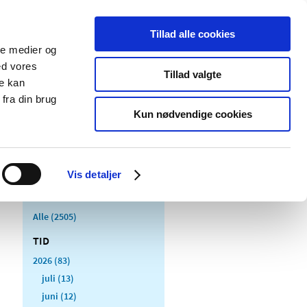
Tillad alle cookies
ale medier og
Udgivelser
Cookies
ed vores
Tillad valgte
re kan
dicinsk
Særlige
fra din brug
styr
produktområder
Kun nødvendige cookies
Vis detaljer
Alle (2505)
TID
2026 (83)
juli (13)
juni (12)