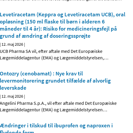
Levetiracetam (Keppra og Levetiracetam UCB), oral
opløsning (150 ml flaske til børn i alderen 6
måneder til 4 år): Risiko for medicineringsfejl på
grund af ændring af doseringssprøjte
|
12. maj 2026
|
UCB Pharma SA vil, efter aftale med Det Europæiske
Lægemiddelagentur (EMA) og Lægemiddelstyrelsen,
…
Ontozry (cenobamat) : Nye krav til
levermonitorering grundet tilfælde af alvorlig
leverskade
|
12. maj 2026
|
Angelini Pharma S.p.A., vil efter aftale med Det Europæiske
Lægemiddelagentur (EMA) og Lægemiddelstyrelsen
…
Ændringer i tilskud til ibuprofen og naproxen i
flydende form