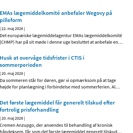
EMAs lægemiddelkomité anbefaler Wegovy på
pilleform
|
22. maj 2026
|
Det europæiske lægemiddelagentur EMAs lægemiddelkomité
(CHMP) har på sit møde i denne uge besluttet at anbefale en
…
Husk at overvåge tidsfrister i CTIS i
sommerperioden
|
20. maj 2026
|
Da sommeren står for døren, gør vi opmærksom på at tage
højde for planlægning i forbindelse med sommerferien. Al
…
Det første lægemiddel får generelt tilskud efter
fortrolig prisforhandling
|
20. maj 2026
|
Cremen Anzupgo, der anvendes til behandling af kronisk
håndeksem, får som det første lægemiddel generelt tilskud
…