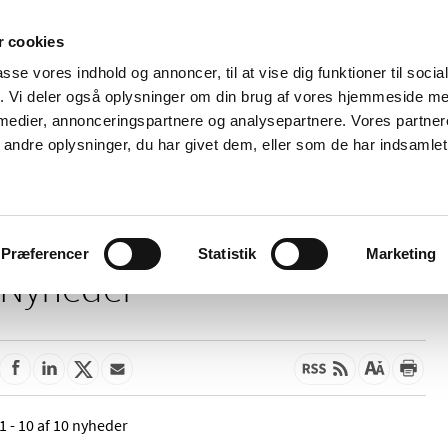
 cookies
passe vores indhold og annoncer, til at vise dig funktioner til soci
Nyheder
Om os
Kontakt
fik. Vi deler også oplysninger om din brug af vores hjemmeside m
 medier, annonceringspartnere og analysepartnere. Vores partne
 og
Tilskud og
Apoteker og salg af
Me
ndre oplysninger, du har givet dem, eller som de har indsamlet 
rmation
priser
medicin
ud
Præferencer
Statistik
Marketing
Nyheder
1 - 10 af 10 nyheder