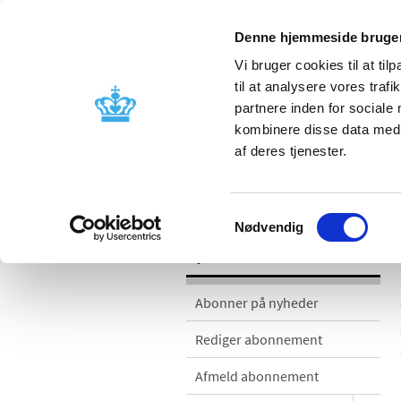
Denne hjemmeside bruger
Vi bruger cookies til at til
til at analysere vores tra
partnere inden for sociale
Godkendelse og
Bivirkninger
kombinere disse data med a
kontrol
produktinfo
af deres tjenester.
Nyheder
Samtykkevalg
Nødvendig
Nyheder
Abonner på nyheder
Rediger abonnement
Afmeld abonnement