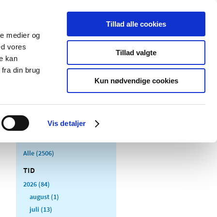
Tillad alle cookies
ale medier og
Udgivelser
Cookies
ed vores
Tillad valgte
re kan
dicinsk
Særlige
fra din brug
styr
produktområder
Kun nødvendige cookies
Vis detaljer
Alle (2506)
TID
2026 (84)
august (1)
juli (13)