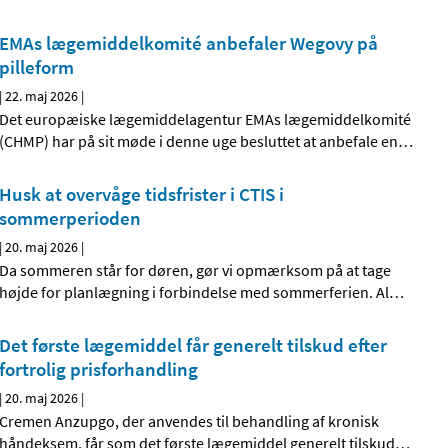
EMAs lægemiddelkomité anbefaler Wegovy på
pilleform
|
22. maj 2026
|
Det europæiske lægemiddelagentur EMAs lægemiddelkomité
(CHMP) har på sit møde i denne uge besluttet at anbefale en
…
Husk at overvåge tidsfrister i CTIS i
sommerperioden
|
20. maj 2026
|
Da sommeren står for døren, gør vi opmærksom på at tage
højde for planlægning i forbindelse med sommerferien. Al
…
Det første lægemiddel får generelt tilskud efter
fortrolig prisforhandling
|
20. maj 2026
|
Cremen Anzupgo, der anvendes til behandling af kronisk
håndeksem, får som det første lægemiddel generelt tilskud
…