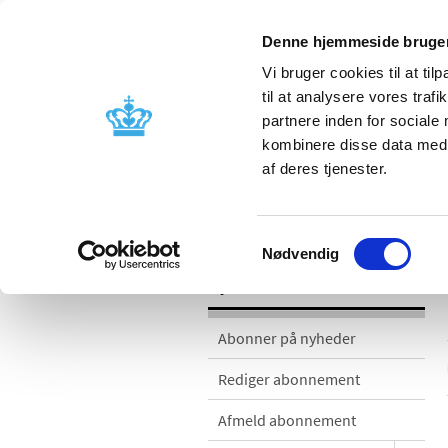
Denne hjemmeside bruger
Vi bruger cookies til at til
til at analysere vores tra
partnere inden for sociale
Godkendelse og
Bivirkninger
kombinere disse data med a
kontrol
produktinfo
af deres tjenester.
Nyheder
Samtykkevalg
Nødvendig
Nyheder
Abonner på nyheder
Rediger abonnement
Afmeld abonnement