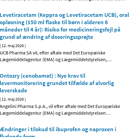
Levetiracetam (Keppra og Levetiracetam UCB), oral
opløsning (150 ml flaske til børn i alderen 6
måneder til 4 år): Risiko for medicineringsfejl på
grund af ændring af doseringssprøjte
|
12. maj 2026
|
UCB Pharma SA vil, efter aftale med Det Europæiske
Lægemiddelagentur (EMA) og Lægemiddelstyrelsen,
…
Ontozry (cenobamat) : Nye krav til
levermonitorering grundet tilfælde af alvorlig
leverskade
|
12. maj 2026
|
Angelini Pharma S.p.A., vil efter aftale med Det Europæiske
Lægemiddelagentur (EMA) og Lægemiddelstyrelsen
…
Ændringer i tilskud til ibuprofen og naproxen i
flydende form