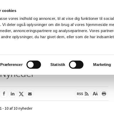
 cookies
passe vores indhold og annoncer, til at vise dig funktioner til soci
Nyheder
Om os
Kontakt
fik. Vi deler også oplysninger om din brug af vores hjemmeside m
 medier, annonceringspartnere og analysepartnere. Vores partne
 og
Tilskud og
Apoteker og salg af
Me
ndre oplysninger, du har givet dem, eller som de har indsamlet 
rmation
priser
medicin
ud
Præferencer
Statistik
Marketing
Nyheder
1 - 10 af 10 nyheder