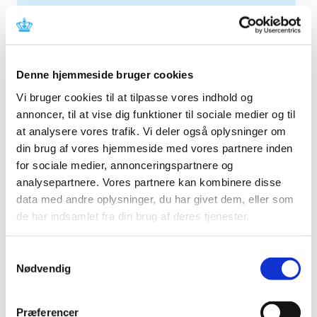
2014 (44)
2013 (49)
2012 (44)
2011 (13)
Denne hjemmeside bruger cookies
november (1)
Vi bruger cookies til at tilpasse vores indhold og
oktober (2)
annoncer, til at vise dig funktioner til sociale medier og til
september (2)
at analysere vores trafik. Vi deler også oplysninger om
august (2)
din brug af vores hjemmeside med vores partnere inden
juli (1)
for sociale medier, annonceringspartnere og
analysepartnere. Vores partnere kan kombinere disse
juni (1)
data med andre oplysninger, du har givet dem, eller som
maj (2)
de har indsamlet fra din brug af deres tjenester.
marts (1)
januar (1)
Samtykkevalg
2010 (7)
Nødvendig
2009 (14)
2008 (8)
Præferencer