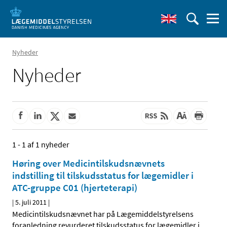
Nyheder
Nyheder
1 - 1 af 1 nyheder
Høring over Medicintilskudsnævnets
indstilling til tilskudsstatus for lægemidler i
ATC-gruppe C01 (hjerteterapi)
|
5. juli 2011
|
Medicintilskudsnævnet har på Lægemiddelstyrelsens
foranledning revurderet tilskudsstatus for lægemidler i
…