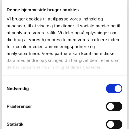
2014 (44)
Denne hjemmeside bruger cookies
2013 (49)
Vi bruger cookies til at tilpasse vores indhold og
2012 (44)
annoncer, til at vise dig funktioner til sociale medier og til
2011 (13)
at analysere vores trafik. Vi deler også oplysninger om
2010 (7)
din brug af vores hjemmeside med vores partnere inden
2009 (14)
for sociale medier, annonceringspartnere og
analysepartnere. Vores partnere kan kombinere disse
2008 (8)
data med andre oplysninger, du har givet dem, eller som
2007 (3)
de har indsamlet fra din brug af deres tjenester.
2006 (9)
december (1)
Samtykkevalg
november (3)
Nødvendig
oktober (1)
september (1)
Præferencer
juli (2)
marts (1)
2005 (2)
Statistik