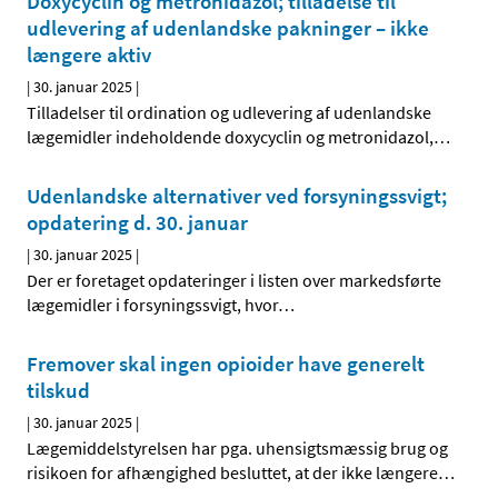
Doxycyclin og metronidazol; tilladelse til
udlevering af udenlandske pakninger – ikke
længere aktiv
|
30. januar 2025
|
Tilladelser til ordination og udlevering af udenlandske
lægemidler indeholdende doxycyclin og metronidazol,
…
Udenlandske alternativer ved forsyningssvigt;
opdatering d. 30. januar
|
30. januar 2025
|
Der er foretaget opdateringer i listen over markedsførte
lægemidler i forsyningssvigt, hvor
…
Fremover skal ingen opioider have generelt
tilskud
|
30. januar 2025
|
Lægemiddelstyrelsen har pga. uhensigtsmæssig brug og
risikoen for afhængighed besluttet, at der ikke længere
…