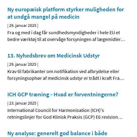
Ny europæisk platform styrker muligheden for
at undgå mangel på medicin
|
29. januar 2025
|
Fra og med i dag får sundhedsmyndigheder i hele EU et
bedre værktøj til at overvåge forsyningen af lægemidler
…
13. Nyhedsbrev om Medicinsk Udstyr
|
29. januar 2025
|
Krav til fabrikanter om notifikation ved afbrydelse eller
forsyningsophør af medicinsk udstyr er trådt i kraft Fra
…
ICH GCP træning - Hvad er forventningerne?
|
23. januar 2025
|
International Council for Harmonisation (ICH)'s
retningslinjer for God Klinisk Praksis (GCP) E6 revision
…
Ny analyse: generelt god balance i både