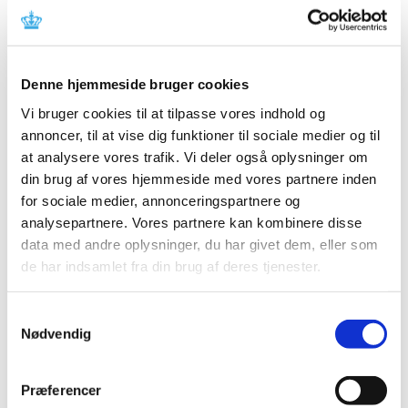
Der er observeret alvorlig leverskade med fezolinetant.
Opfordring til ansøgninger om
markedsføringstilladelse for kritiske
Denne hjemmeside bruger cookies
lægemidler
Vi bruger cookies til at tilpasse vores indhold og
annoncer, til at vise dig funktioner til sociale medier og til
|
13. januar 2025
|
Lægemiddelstyrelsen opfordrer virksomheder til at
at analysere vores trafik. Vi deler også oplysninger om
ansøge om markedsføringstilladelse for udvalgte
…
din brug af vores hjemmeside med vores partnere inden
for sociale medier, annonceringspartnere og
Årets fokus ved inspektioner i 2025
analysepartnere. Vores partnere kan kombinere disse
data med andre oplysninger, du har givet dem, eller som
|
7. januar 2025
|
de har indsamlet fra din brug af deres tjenester.
Fokus på rengøringsvalidering under GMP-inspektioner
Lægemiddelstyrelsen har et øget fokus på
…
Samtykkevalg
Nødvendig
Metoprololsuccinat 25 mg; tilladelse til
udlevering af udenlandske pakninger – ikke
længere aktiv
Præferencer