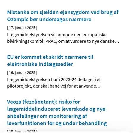
Mistanke om sjælden øjensygdom ved brug af
Ozempic bør undersøges nærmere
|
17. januar 2025
|
Lægemiddelstyrelsen vil anmode den europæiske
bivirkningskomité, PRAC, om at vurdere to nye danske
…
EU er kommet et skridt nærmere til
elektroniske indlægssedler
|
16. januar 2025
|
Lægemiddelstyrelsen har i 2023-24 deltaget i et
pilotprojekt, der skal bane vej for at anvende
…
Veoza (fezolinetant): risiko for
lægemiddelinduceret leverskade og nye
anbefalinger om monitorering af
leverfunktionen før og under behandling
|
15. januar 2025
|