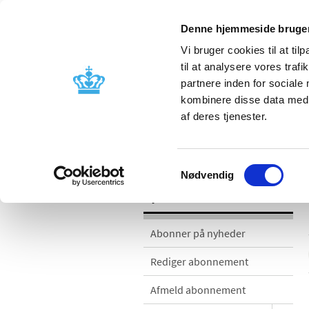
Denne hjemmeside bruger
Vi bruger cookies til at til
til at analysere vores tra
partnere inden for sociale
Godkendelse og
Bivirkninger
kombinere disse data med a
kontrol
produktinfo
af deres tjenester.
Nyheder
Samtykkevalg
Nødvendig
Nyheder
Abonner på nyheder
Rediger abonnement
Afmeld abonnement