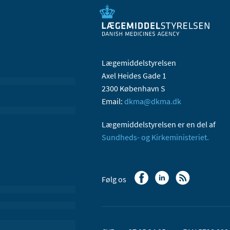
Lægemiddelstyrelsen
Axel Heides Gade 1
2300 København S
Email:
dkma@dkma.dk
Lægemiddelstyrelsen er en del af
Sundheds- og Kirkeministeriet.
Følg os