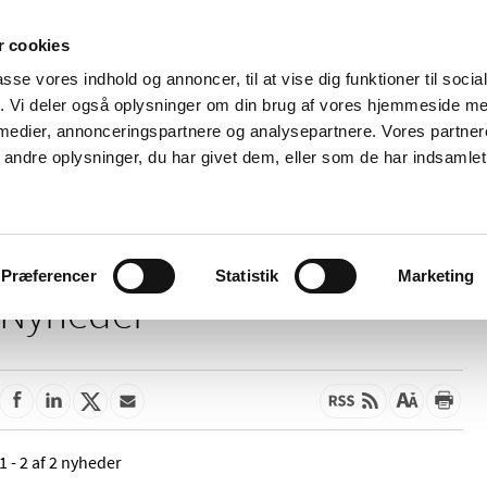
 cookies
passe vores indhold og annoncer, til at vise dig funktioner til soci
Nyheder
Om os
Kontakt
fik. Vi deler også oplysninger om din brug af vores hjemmeside m
 medier, annonceringspartnere og analysepartnere. Vores partne
 og
Tilskud og
Apoteker og salg af
Me
ndre oplysninger, du har givet dem, eller som de har indsamlet 
rmation
priser
medicin
ud
Præferencer
Statistik
Marketing
Nyheder
1 - 2 af 2 nyheder