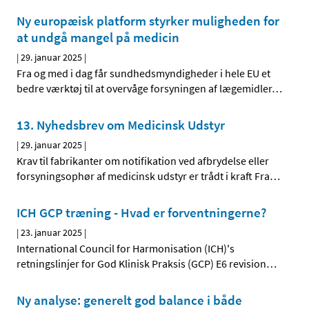
Ny europæisk platform styrker muligheden for
at undgå mangel på medicin
|
29. januar 2025
|
Fra og med i dag får sundhedsmyndigheder i hele EU et
bedre værktøj til at overvåge forsyningen af lægemidler
…
13. Nyhedsbrev om Medicinsk Udstyr
|
29. januar 2025
|
Krav til fabrikanter om notifikation ved afbrydelse eller
forsyningsophør af medicinsk udstyr er trådt i kraft Fra
…
ICH GCP træning - Hvad er forventningerne?
|
23. januar 2025
|
International Council for Harmonisation (ICH)'s
retningslinjer for God Klinisk Praksis (GCP) E6 revision
…
Ny analyse: generelt god balance i både