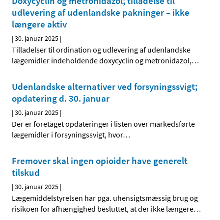
Doxycyclin og metronidazol; tilladelse til
udlevering af udenlandske pakninger – ikke
længere aktiv
|
30. januar 2025
|
Tilladelser til ordination og udlevering af udenlandske
lægemidler indeholdende doxycyclin og metronidazol,
…
Udenlandske alternativer ved forsyningssvigt;
opdatering d. 30. januar
|
30. januar 2025
|
Der er foretaget opdateringer i listen over markedsførte
lægemidler i forsyningssvigt, hvor
…
Fremover skal ingen opioider have generelt
tilskud
|
30. januar 2025
|
Lægemiddelstyrelsen har pga. uhensigtsmæssig brug og
risikoen for afhængighed besluttet, at der ikke længere
…