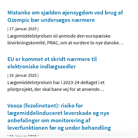
Mistanke om sjælden øjensygdom ved brug af
Ozempic bør undersøges nærmere
|
17. januar 2025
|
Lægemiddelstyrelsen vil anmode den europæiske
bivirkningskomité, PRAC, om at vurdere to nye danske
…
EU er kommet et skridt nærmere til
elektroniske indlægssedler
|
16. januar 2025
|
Lægemiddelstyrelsen har i 2023-24 deltaget i et
pilotprojekt, der skal bane vej for at anvende
…
Veoza (fezolinetant): risiko for
lægemiddelinduceret leverskade og nye
anbefalinger om monitorering af
leverfunktionen før og under behandling
|
15. januar 2025
|