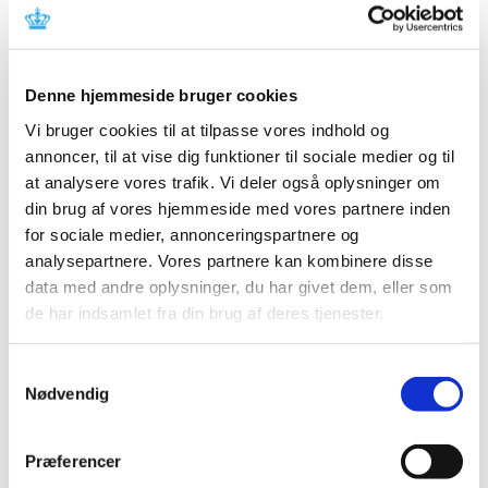
2012 (44)
december (2)
november (6)
Denne hjemmeside bruger cookies
oktober (4)
Vi bruger cookies til at tilpasse vores indhold og
september (7)
annoncer, til at vise dig funktioner til sociale medier og til
august (1)
at analysere vores trafik. Vi deler også oplysninger om
juli (5)
din brug af vores hjemmeside med vores partnere inden
juni (3)
for sociale medier, annonceringspartnere og
maj (1)
analysepartnere. Vores partnere kan kombinere disse
april (3)
data med andre oplysninger, du har givet dem, eller som
marts (3)
de har indsamlet fra din brug af deres tjenester.
februar (3)
januar (6)
Samtykkevalg
Nødvendig
2011 (13)
2010 (7)
2009 (14)
Præferencer