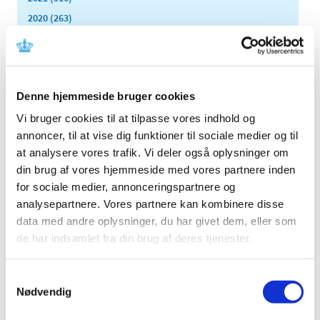
2020 (263)
2019 (159)
2018 (150)
2017 (167)
Denne hjemmeside bruger cookies
2016 (167)
2015 (33)
Vi bruger cookies til at tilpasse vores indhold og
annoncer, til at vise dig funktioner til sociale medier og til
2014 (44)
at analysere vores trafik. Vi deler også oplysninger om
2013 (49)
din brug af vores hjemmeside med vores partnere inden
2012 (44)
for sociale medier, annonceringspartnere og
2011 (13)
analysepartnere. Vores partnere kan kombinere disse
2010 (7)
data med andre oplysninger, du har givet dem, eller som
2009 (14)
de har indsamlet fra din brug af deres tjenester.
december (2)
november (1)
Samtykkevalg
Nødvendig
oktober (1)
september (2)