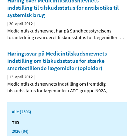
Høring over Medicintilskudsnævnets
indstilling til tilskudsstatus for antibiotika til
systemisk brug
|
30. april 2012
|
Medicintilskudsnævnet har på Sundhedsstyrelsens
foranledning revurderet tilskudsstatus for lægemidler i
…
Høringssvar på Medicintilskudsnævnets
indstilling om tilskudsstatus for stærke
smertestillende lægemidler (opioider)
|
13. april 2012
|
Medicintilskudsnævnets indstilling om fremtidig
tilskudsstatus for lægemidler i ATC-gruppe N02A,
…
Alle (2506)
TID
2026 (84)