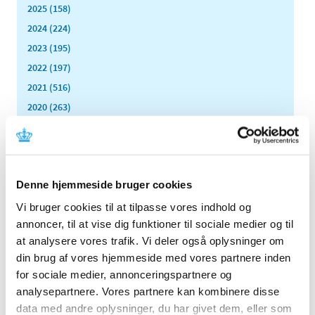
2025 (158)
2024 (224)
2023 (195)
2022 (197)
2021 (516)
2020 (263)
2019 (159)
2018 (150)
2017 (167)
Denne hjemmeside bruger cookies
2016 (167)
2015 (33)
Vi bruger cookies til at tilpasse vores indhold og
annoncer, til at vise dig funktioner til sociale medier og til
2014 (44)
at analysere vores trafik. Vi deler også oplysninger om
2013 (49)
din brug af vores hjemmeside med vores partnere inden
2012 (44)
for sociale medier, annonceringspartnere og
december (2)
analysepartnere. Vores partnere kan kombinere disse
november (6)
data med andre oplysninger, du har givet dem, eller som