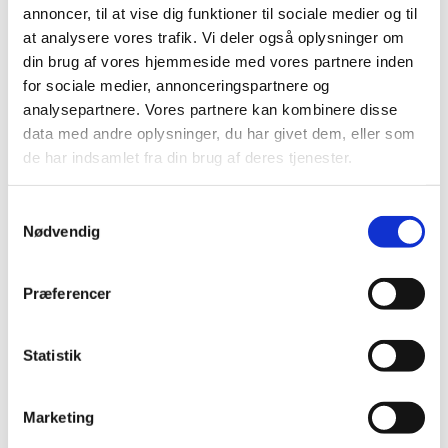
annoncer, til at vise dig funktioner til sociale medier og til
2012 (44)
at analysere vores trafik. Vi deler også oplysninger om
2011 (13)
din brug af vores hjemmeside med vores partnere inden
2010 (7)
for sociale medier, annonceringspartnere og
analysepartnere. Vores partnere kan kombinere disse
2009 (14)
data med andre oplysninger, du har givet dem, eller som
2008 (8)
de har indsamlet fra din brug af deres tjenester.
2007 (3)
2006 (9)
Samtykkevalg
2005 (2)
Nødvendig
november (1)
juni (1)
Præferencer
Links
Statistik
Meddelelser om forsyning af medicin til mennesker og dyr
(med søgefunktion)
Marketing
Sikkerhedsmeddelelser om medicinsk udstyr