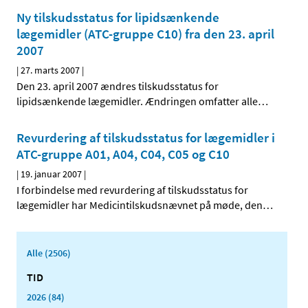
Ny tilskudsstatus for lipidsænkende
lægemidler (ATC-gruppe C10) fra den 23. april
2007
|
27. marts 2007
|
Den 23. april 2007 ændres tilskudsstatus for
lipidsænkende lægemidler. Ændringen omfatter alle
…
Revurdering af tilskudsstatus for lægemidler i
ATC-gruppe A01, A04, C04, C05 og C10
|
19. januar 2007
|
I forbindelse med revurdering af tilskudsstatus for
lægemidler har Medicintilskudsnævnet på møde, den
…
Alle (2506)
TID
2026 (84)