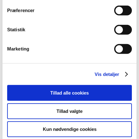
2009 (14)
Præferencer
2008 (8)
2007 (3)
oktober (1)
Statistik
marts (1)
januar (1)
Marketing
2006 (9)
2005 (2)
Vis detaljer
Links
Tillad alle cookies
Meddelelser om forsyning af medicin til mennesker og dyr
(med søgefunktion)
Sikkerhedsmeddelelser om medicinsk udstyr
Tillad valgte
(med søgefunktion)
Kun nødvendige cookies