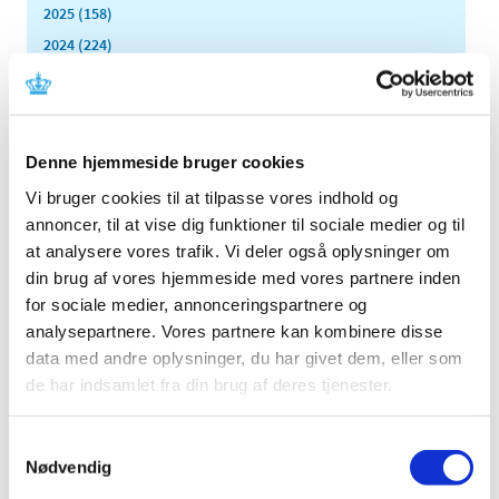
2025 (158)
2024 (224)
2023 (195)
2022 (197)
2021 (516)
Denne hjemmeside bruger cookies
2020 (263)
Vi bruger cookies til at tilpasse vores indhold og
2019 (159)
annoncer, til at vise dig funktioner til sociale medier og til
2018 (150)
at analysere vores trafik. Vi deler også oplysninger om
2017 (167)
din brug af vores hjemmeside med vores partnere inden
2016 (167)
for sociale medier, annonceringspartnere og
2015 (33)
analysepartnere. Vores partnere kan kombinere disse
2014 (44)
data med andre oplysninger, du har givet dem, eller som
de har indsamlet fra din brug af deres tjenester.
2013 (49)
2012 (44)
Samtykkevalg
2011 (13)
Nødvendig
2010 (7)