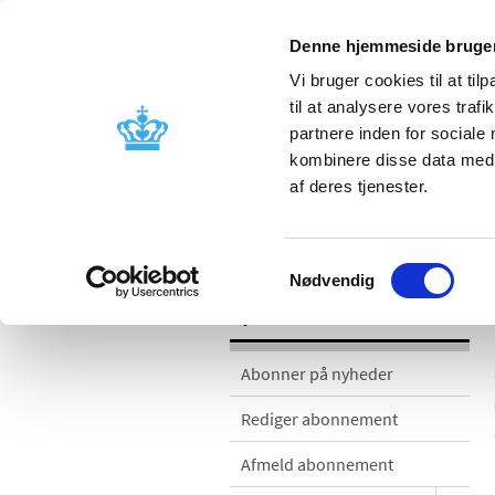
Denne hjemmeside bruger
Vi bruger cookies til at til
til at analysere vores tra
partnere inden for sociale
Godkendelse og
Bivirkninger
kombinere disse data med a
kontrol
produktinfo
af deres tjenester.
Nyheder
Samtykkevalg
Nødvendig
Nyheder
Abonner på nyheder
Rediger abonnement
Afmeld abonnement