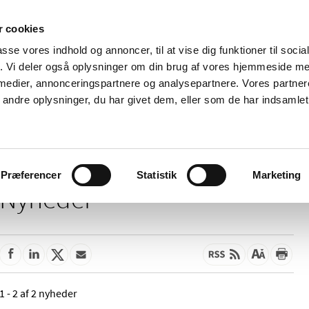
 cookies
passe vores indhold og annoncer, til at vise dig funktioner til soci
Nyheder
Om os
Kontakt
fik. Vi deler også oplysninger om din brug af vores hjemmeside m
 medier, annonceringspartnere og analysepartnere. Vores partne
 og
Tilskud og
Apoteker og salg af
Me
ndre oplysninger, du har givet dem, eller som de har indsamlet 
rmation
priser
medicin
ud
Præferencer
Statistik
Marketing
Nyheder
1 - 2 af 2 nyheder