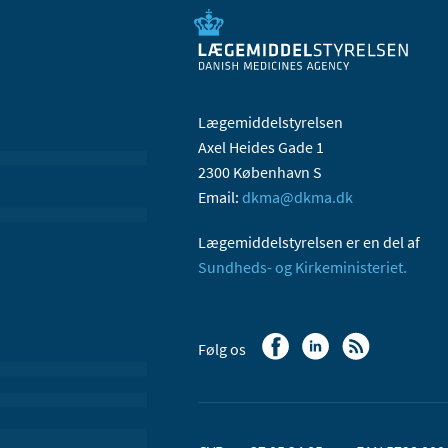
Lægemiddelstyrelsen
Axel Heides Gade 1
2300 København S
Email:
dkma@dkma.dk
Lægemiddelstyrelsen er en del af
Sundheds- og Kirkeministeriet.
Følg os