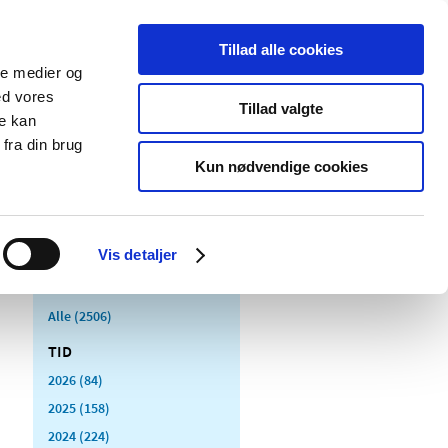
Tillad alle cookies
ale medier og
Udgivelser
Cookies
ed vores
Tillad valgte
re kan
dicinsk
Særlige
fra din brug
styr
produktområder
Kun nødvendige cookies
Vis detaljer
Alle (2506)
TID
2026 (84)
2025 (158)
2024 (224)